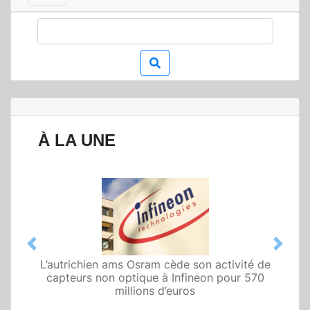
À LA UNE
Previous
Next
L’autrichien ams Osram cède son activité de
Qualcomm met en avant une architecture
capteurs non optique à Infineon pour 570
fondée sur l’IA physique au service de robots
domestiques et humanoïdes
millions d’euros