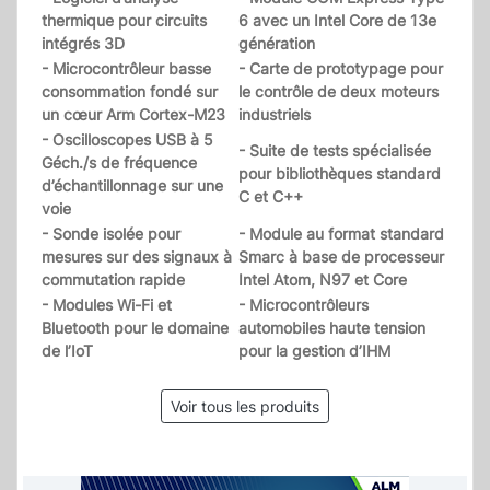
thermique pour circuits
6 avec un Intel Core de 13e
intégrés 3D
génération
- Microcontrôleur basse
- Carte de prototypage pour
consommation fondé sur
le contrôle de deux moteurs
un cœur Arm Cortex-M23
industriels
- Oscilloscopes USB à 5
- Suite de tests spécialisée
Géch./s de fréquence
pour bibliothèques standard
d’échantillonnage sur une
C et C++
voie
- Sonde isolée pour
- Module au format standard
mesures sur des signaux à
Smarc à base de processeur
commutation rapide
Intel Atom, N97 et Core
- Modules Wi-Fi et
- Microcontrôleurs
Bluetooth pour le domaine
automobiles haute tension
de l’IoT
pour la gestion d’IHM
Voir tous les produits