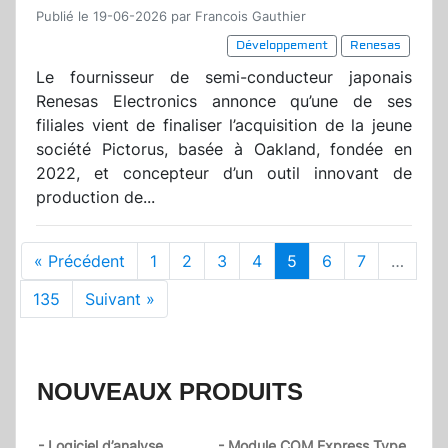
Publié le 19-06-2026 par Francois Gauthier
Développement
Renesas
Le fournisseur de semi-conducteur japonais
Renesas Electronics annonce qu’une de ses
filiales vient de finaliser l’acquisition de la jeune
société Pictorus, basée à Oakland, fondée en
2022, et concepteur d’un outil innovant de
production de...
« Précédent
1
2
3
4
5
6
7
…
135
Suivant »
NOUVEAUX PRODUITS
- Logiciel d’analyse
- Module COM Express Type