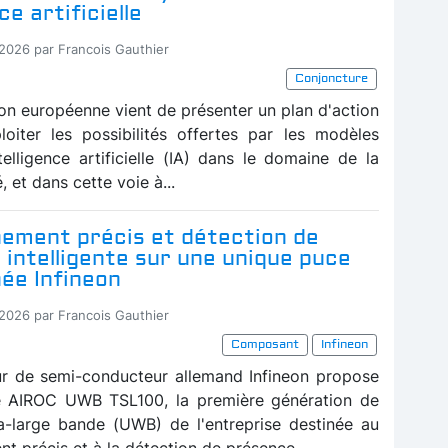
ce artificielle
-2026 par Francois Gauthier
Conjoncture
n européenne vient de présenter un plan d'action
loiter les possibilités offertes par les modèles
telligence artificielle (IA) dans le domaine de la
, et dans cette voie à...
nement précis et détection de
intelligente sur une unique puce
ée Infineon
-2026 par Francois Gauthier
Composant
Infineon
ur de semi-conducteur allemand Infineon propose
e AIROC UWB TSL100, la première génération de
ra-large bande (UWB) de l'entreprise destinée au
t précis et à la détection de présence...