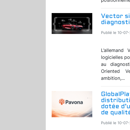
Vector si
diagnosti
Publié le 10-07
L’allemand V
logicielles p
au diagnost
Oriented V
ambition,...
GlobalPl
distribut
dotée d’
de qualit
Publié le 10-07