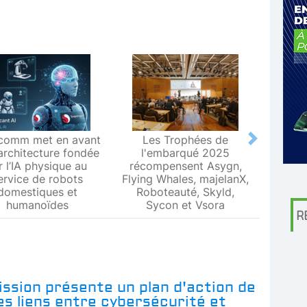
comm met en avant
Les Trophées de
Le L
Next
architecture fondée
l'embarqué 2025
Metr
r l’IA physique au
récompensent Asygn,
premiè
ervice de robots
Flying Whales, majelanX,
métrol
domestiques et
Roboteauté, Skyld,
humanoïdes
Sycon et Vsora
R
ssion présente un plan d'action de
les liens entre cybersécurité et