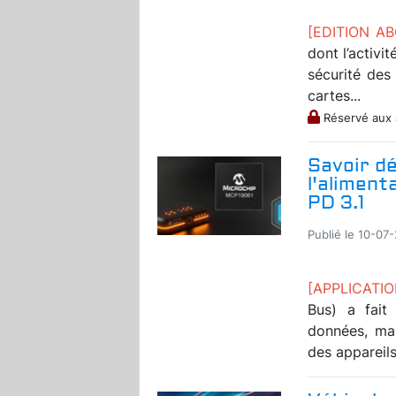
[EDITION A
dont l’activi
sécurité des
cartes...
Réservé aux
Savoir dé
l'aliment
PD 3.1
Publié le 10-07
[APPLICATI
Bus) a fait
données, mai
des appareils