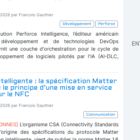
-2026 par Francois Gauthier
Développement
Perforce
tion Perforce Intelligence, l’éditeur américain
e développement et de technologies DevOps
EN
rnit une couche d'orchestration pour le cycle de
oppement de logiciels pilotés par l'IA (AI-DLC,
telligente : la spécification Matter
e le principe d’une mise en service
ur le NFC
-2026 par Francois Gauthier
Communication
BONNES]
L’organisme CSA (Connectivity Standards
 l’origine des spécifications du protocole Matter
n intelligente, vient de publier la norme Matter 1.6