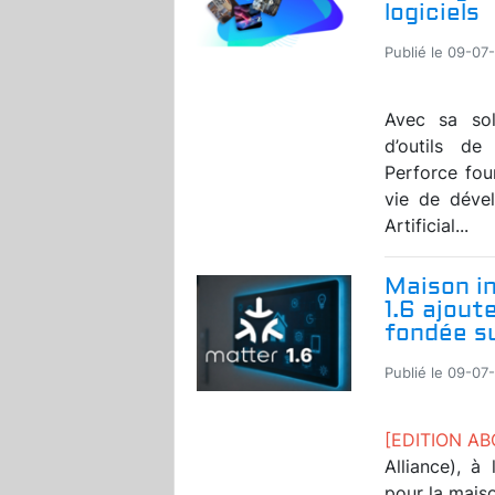
logiciels
Publié le 09-07
Avec sa solu
d’outils d
Perforce fou
vie de dével
Artificial...
Maison in
1.6 ajout
fondée s
Publié le 09-07
[EDITION A
Alliance), à
pour la maiso