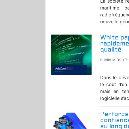
La société r
maritime p
radiofréquen
nouvelle géné
White pap
rapidemen
qualité
Publié le 09-07
Dans le déve
le coût d’u
mais en ter
logicielle s’a
Perforce
confiance
au long 