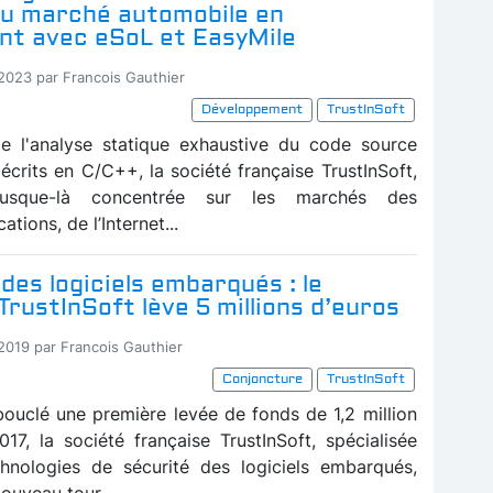
au marché automobile en
ant avec eSoL et EasyMile
-2023 par Francois Gauthier
Développement
TrustInSoft
de l'analyse statique exhaustive du code source
 écrits en C/C++, la société française TrustInSoft,
jusque-là concentrée sur les marchés des
tions, de l’Internet...
des logiciels embarqués : le
TrustInSoft lève 5 millions d’euros
-2019 par Francois Gauthier
Conjoncture
TrustInSoft
bouclé une première levée de fonds de 1,2 million
017, la société française TrustInSoft, spécialisée
hnologies de sécurité des logiciels embarqués,
ouveau tour...