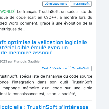
Développement
TrustInSoft
 WORLD]
Le français TrustInSoft, un spécialiste de
atique de code écrit en C/C++, a montré lors du
ded Word comment, grâce à une évolution de la
étriques de...
ft optimise la validation logicielle
tériel cible émulé avec un
de mémoire associé
-2023 par Francois Gauthier
Test & Validation
TrustInSoft
rustInSoft, spécialiste de l'analyse du code source
nce l’intégration dans son outil TrustInSoft
u mappage mémoire d’un code sur une cible
nt la connaissance est, selon la société,...
logicielle : TrustInSoft s’intéresse