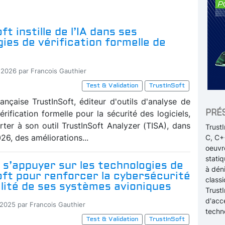
ft instille de l’IA dans ses
ies de vérification formelle de
-2026 par Francois Gauthier
Test & Validation
TrustInSoft
ançaise TrustInSoft, éditeur d'outils d'analyse de
PRÉ
rification formelle pour la sécurité des logiciels,
rter à son outil TrustInSoft Analyzer (TISA), dans
Trust
26, des améliorations...
C, C++
oeuvr
stati
 s’appuyer sur les technologies de
à dén
ft pour renforcer la cybersécurité
classi
bilité de ses systèmes avioniques
TrustI
d'accé
-2025 par Francois Gauthier
techn
Test & Validation
TrustInSoft