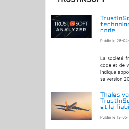
TrustInSo
technolog
code
Publié le 28-04
La société fr
code et de vé
indique appo
sa version 20
Thales va
TrustInSo
et la fia
Publié le 19-05