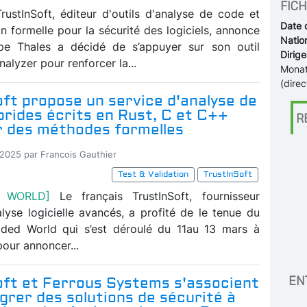
FICH
TrustInSoft, éditeur d'outils d'analyse de code et
Date 
on formelle pour la sécurité des logiciels, annonce
Nation
pe Thales a décidé de s’appuyer sur son outil
Dirige
nalyzer pour renforcer la...
Monat
(direc
ft propose un service d'analyse de
rides écrits en Rust, C et C++
R
r des méthodes formelles
-2025 par Francois Gauthier
Test & Validation
TrustInSoft
 WORLD]
Le français TrustInSoft, fournisseur
alyse logicielle avancés, a profité de le tenue du
ded World qui s’est déroulé du 11au 13 mars à
our annoncer...
EN
oft et Ferrous Systems s'associent
grer des solutions de sécurité à