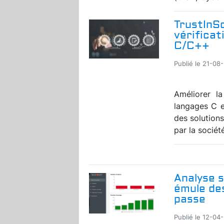
TrustInSo
vérificat
C/C++
Publié le 21-08
Améliorer la
langages C 
des solutions 
par la société
Analyse s
émule des
passe
Publié le 12-04