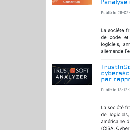
l'analyse
Publié le 26-02
La société fr
de code et 
logiciels, a
allemande Fer
TrustInSof
cyberséc
par rapp
Publié le 13-12
La société fr
de logiciels,
américaine d
(CISA, Cybers