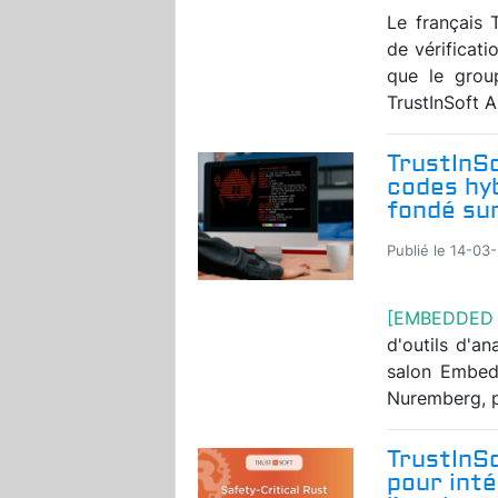
Le français 
de vérificati
que le grou
TrustInSoft A
TrustInSo
codes hyb
fondé su
Publié le 14-03
[EMBEDDED
d'outils d'an
salon Embed
Nuremberg, p
TrustInS
pour inté