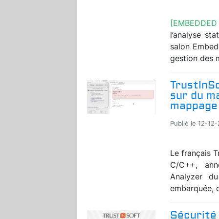
[EMBEDDED
l’analyse st
salon Embed
gestion des m
TrustInSo
sur du ma
mappage 
Publié le 12-12
Le français T
C/C++, anno
Analyzer d
embarquée, do
Sécurité 