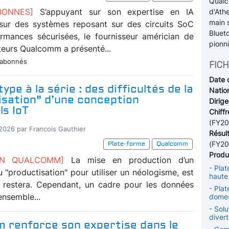
Qualc
ABONNES]
S’appuyant sur son expertise en IA
d'Ath
main s
sur des systèmes reposant sur des circuits SoC
Blueto
rmances sécurisées, le fournisseur américian de
pionn
eurs Qualcomm a présenté...
 abonnés
FICH
Date 
ype à la série : des difficultés de la
Nation
isation" d’une conception
Dirige
ls IoT
Chiffr
(FY20
-2026 par Francois Gauthier
Résul
(FY20
Plate-forme
Qualcomm
Produi
ION QUALCOMM]
La mise en production d’un
- Pla
 "productisation" pour utiliser un néologisme, est
haute 
e restera. Cependant, un cadre pour les données
- Plat
ensemble...
domes
- Solu
divert
 renforce son expertise dans le