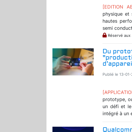
[EDITION 
physique et 
hautes perfo
semi conduct
Réservé aux
Du protot
"product
d’apparei
Publié le 13-01
[APPLICAT
prototype, ou
un défi et l
intégré à un 
Qualcomm