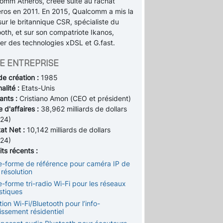
omm Atheros, créée suite au rachat
eros en 2011. En 2015, Qualcomm a mis la
ur le britannique CSR, spécialiste du
oth, et sur son compatriote Ikanos,
ier des technologies xDSL et G.fast.
E ENTREPRISE
de création :
1985
alité :
Etats-Unis
ants :
Cristiano Amon (CEO et président)
e d'affaires :
38,962 milliards de dollars
24)
tat Net :
10,142 milliards de dollars
24)
ts récents :
te-forme de référence pour caméra IP de
résolution
e-forme tri-radio Wi-Fi pour les réseaux
tiques
tion Wi-Fi/Bluetooth pour l’info-
issement résidentiel