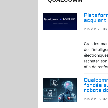
Plateform
acquiert 
Publié le 25-06
Grandes man
de l’intelli
électroniqu
racheter son
afin de renfor
Qualcomm
fondée su
robots d
Publié le 02-02