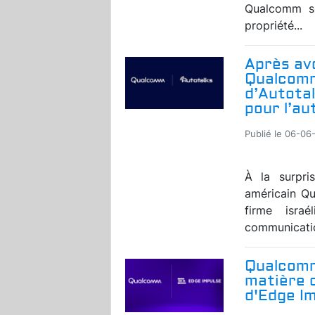
Qualcomm s'
propriété...
Après av
Qualcomm 
d’Autotal
pour l’au
Publié le 06-06
À la surpri
américain Qu
firme isra
communicatio
Qualcomm
matière d
d'Edge I