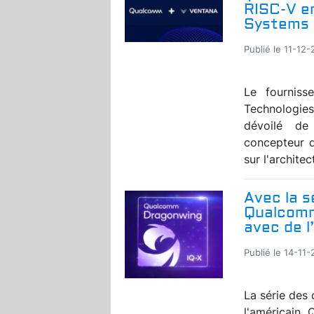
RISC-V e
Systems
Publié le 11-12
Le fourniss
Technologie
dévoilé de
concepteur 
sur l'archite
Avec la s
Qualcomm 
avec de l
Publié le 14-11
La série des
l'américain