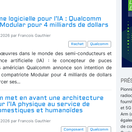
e logicielle pour l’IA : Qualcomm
Modular pour 4 milliards de dollars
-2026 par Francois Gauthier
Rachat
Qualcomm
œuvres dans le monde des semi-conducteurs et
gence artificielle (IA) : le concepteur de puces
es américian Qualcomm annonce son intention de
 compatriote Modular pour 4 milliards de dollars
PRÉ
cer ses...
Pionn
radio
 met en avant une architecture
fourn
r l’IA physique au service de
et 5G 
omestiques et humanoïdes
Arm (
égale
-2026 par Francois Gauthier
de com
Composant
Qualcomm