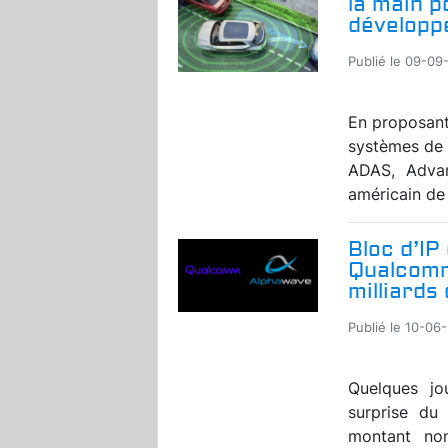
la main p
développ
Publié le 09-09
En proposan
systèmes de 
ADAS, Advan
américain de
Bloc d’IP
Qualcomm
milliards 
Publié le 10-06
Quelques jou
surprise du
montant non