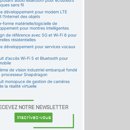
posant audio Bluetooth pour écouteurs
ques sans fil
 de développement pour modem LTE
t l'Internet des objets
e-forme matérielle/logicielle de
oppement pour montres intelligentes
ign de référence avec 5G et Wi-Fi 6 pour
elles résidentielles
 de développement pour services vocaux
uit d’accès Wi-Fi 5 et Bluetooth pour
mobile
tème de vision industriel embarqué fondé
n processeur Snapdragon
cuit monopuce de gestion de caméras
e la réalité virtuelle
ECEVEZ NOTRE NEWSLETTER
Inscrivez-vous