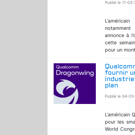
Publié le 11-03
L’américai
notamment p
annonce à l’
cette semain
pour un mont
Qualcomm
fournir u
industrie
plan
Publié le 04-03
L’américain 
pour les sma
World Congr