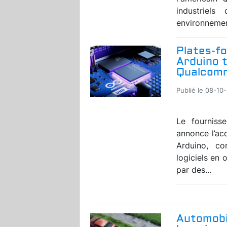
industriel
environnement
Plates-fo
Arduino t
Qualcom
Publié le 08-10
Le fourniss
annonce l’ac
Arduino, co
logiciels en
par des...
Automobi