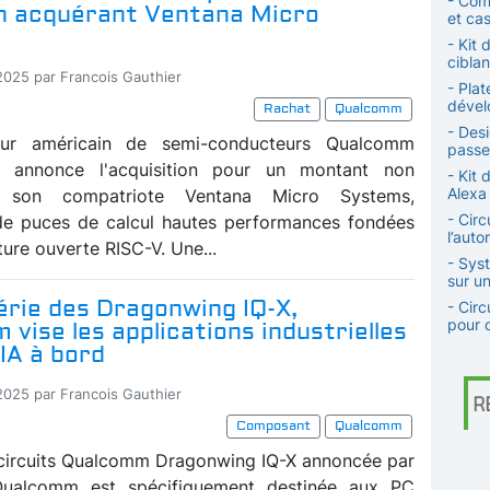
- Com
n acquérant Ventana Micro
et cas
- Kit
ciblan
-2025 par Francois Gauthier
- Plat
dével
Rachat
Qualcomm
- Des
eur américain de semi-conducteurs Qualcomm
passer
s annonce l'acquisition pour un montant non
- Kit
Alexa
 son compatriote Ventana Micro Systems,
- Circ
de puces de calcul hautes performances fondées
l’auto
cture ouverte RISC-V. Une...
- Sys
sur u
érie des Dragonwing IQ-X,
- Cir
pour d
vise les applications industrielles
’IA à bord
-2025 par Francois Gauthier
R
Composant
Qualcomm
 circuits Qualcomm Dragonwing IQ-X annoncée par
 Qualcomm est spécifiquement destinée aux PC