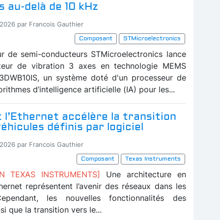
s au-delà de 10 kHz
-2026 par Francois Gauthier
Composant
STMicroelectronics
ur de semi-conducteurs STMicroelectronics lance
teur de vibration 3 axes en technologie MEMS
IS3DWB10IS, un système doté d'un processeur de
rithmes d’intelligence artificielle (IA) pour les...
l’Ethernet accélère la transition
véhicules définis par logiciel
-2026 par Francois Gauthier
Composant
Texas Instruments
ON TEXAS INSTRUMENTS]
Une architecture en
thernet représentent l’avenir des réseaux dans les
Cependant, les nouvelles fonctionnalités des
si que la transition vers le...