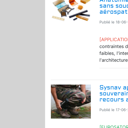
sans soud
aérospat
Publié le 18-06
[APPLICAT
contraintes d
faibles, l'i
l'architecture
Sysnav a
souverain
recours 
Publié le 17-06
[EUROSATO