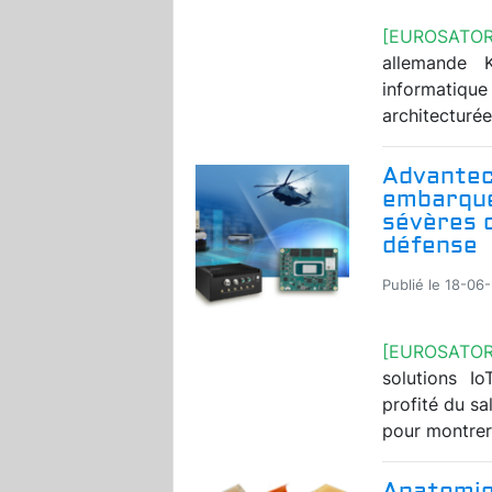
[EUROSATO
allemande K
informatique
architecturée
Advantec
embarqué
sévères c
défense
Publié le 18-06
[EUROSATO
solutions Io
profité du sa
pour montrer 
Anatomie