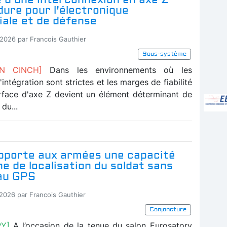
ure pour l'électronique
iale et de défense
-2026 par Francois Gauthier
Sous-système
ION CINCH]
Dans les environnements où les
'intégration sont strictes et les marges de fiabilité
nterface d'axe Z devient un élément déterminant de
 du...
pporte aux armées une capacité
e de localisation du soldat sans
au GPS
-2026 par Francois Gauthier
Conjoncture
RY]
A l’occasion de la tenue du salon Eurosatory