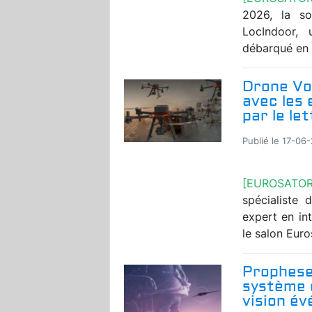
2026, la so
LocIndoor, 
débarqué en 
Drone Vol
avec les
par le le
Publié le 17-06
[EUROSATOR
spécialiste 
expert en int
le salon Euros
Prophese
système 
vision év