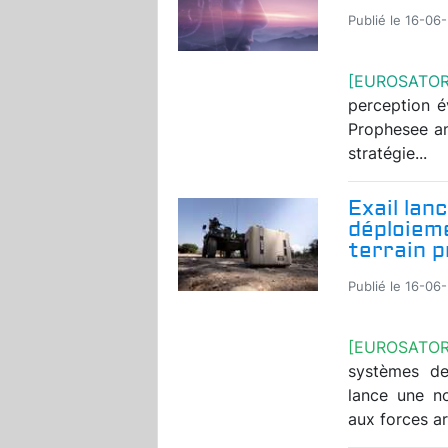
Publié le 16-06
[EUROSATO
perception é
Prophesee an
stratégie...
Exail lan
déploieme
terrain p
Publié le 16-06
[EUROSATO
systèmes de
lance une no
aux forces ar