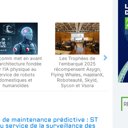
comm met en avant
Les Trophées de
Le L
Next
architecture fondée
l'embarqué 2025
Metr
r l’IA physique au
récompensent Asygn,
premiè
ervice de robots
Flying Whales, majelanX,
métrol
domestiques et
Roboteauté, Skyld,
humanoïdes
Sycon et Vsora
R
 de maintenance prédictive : ST
au service de la surveillance des