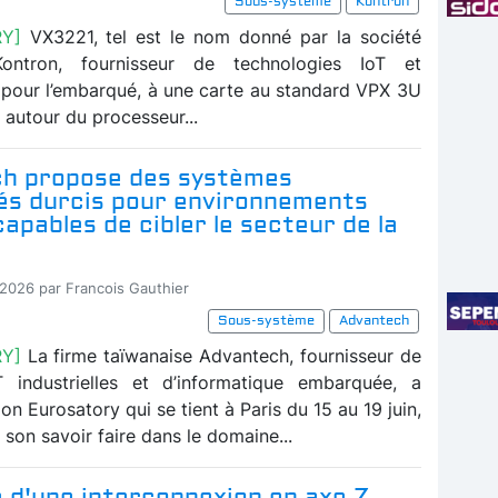
Sous-système
Kontron
RY]
VX3221, tel est le nom donné par la société
ontron, fournisseur de technologies IoT et
 pour l’embarqué, à une carte au standard VPX 3U
 autour du processeur...
h propose des systèmes
s durcis pour environnements
apables de cibler le secteur de la
-2026 par Francois Gauthier
Sous-système
Advantech
RY]
La firme taïwanaise Advantech, fournisseur de
T industrielles et d’informatique embarquée, a
lon Eurosatory qui se tient à Paris du 15 au 19 juin,
son savoir faire dans le domaine...
 d'une interconnexion en axe Z