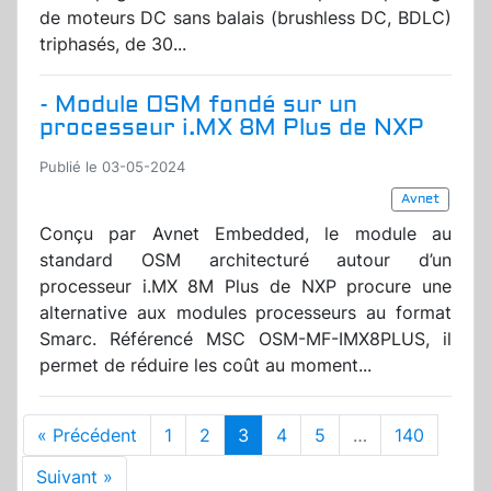
de moteurs DC sans balais (brushless DC, BDLC)
triphasés, de 30...
- Module OSM fondé sur un
processeur i.MX 8M Plus de NXP
Publié le 03-05-2024
Avnet
Conçu par Avnet Embedded, le module au
standard OSM architecturé autour d’un
processeur i.MX 8M Plus de NXP procure une
alternative aux modules processeurs au format
Smarc. Référencé MSC OSM-MF-IMX8PLUS, il
permet de réduire les coût au moment...
« Précédent
1
2
3
4
5
…
140
Suivant »