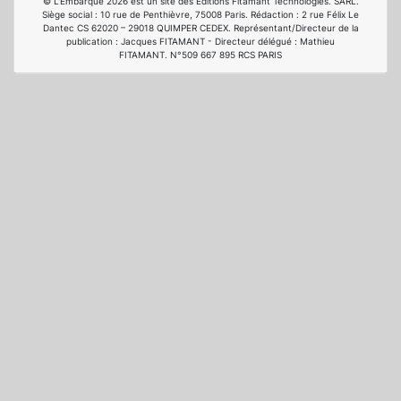
© L'Embarqué 2026 est un site des Editions Fitamant Technologies. SARL.
Siège social : 10 rue de Penthièvre, 75008 Paris. Rédaction : 2 rue Félix Le
Dantec CS 62020 – 29018 QUIMPER CEDEX. Représentant/Directeur de la
publication : Jacques FITAMANT - Directeur délégué : Mathieu
FITAMANT. N°509 667 895 RCS PARIS