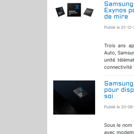
Samsung 
Exynos po
de mire
Publié le 01-12-
Trois ans a
Auto, Samsun
unité téléma
connectivité 
Samsung 
pour disp
soi
Publié le 20-08-
Sous le nom
avec modem L