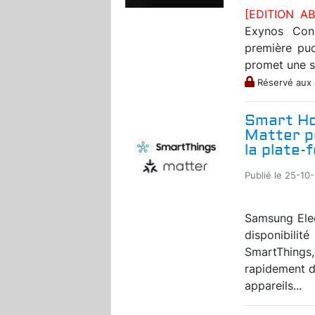
[EDITION 
Exynos Con
première pu
promet une s
Réservé aux
Smart Ho
Matter p
la plate
Publié le 25-10-
Samsung Elec
disponibilit
SmartThing
rapidement de
appareils...