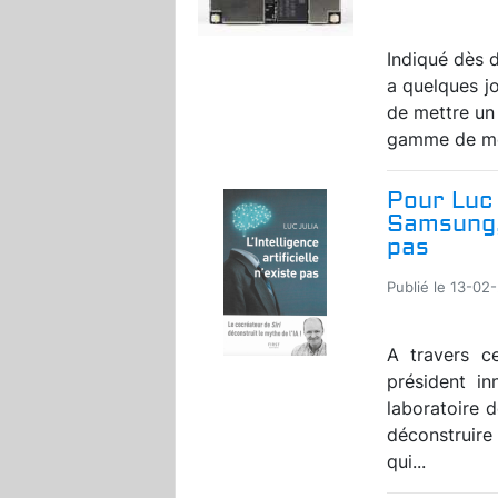
Indiqué dès
a quelques j
de mettre un 
gamme de mod
Pour Luc 
Samsung, 
pas
Publié le 13-02
A travers ce
président i
laboratoire 
déconstruire
qui...