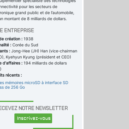
uipementier spécialiste des technologies
nnectivité pour les secteurs de
tronique grand public et de l’automobile,
n montant de 8 milliards de dollars.
E ENTREPRISE
de création :
1938
alité :
Corée du Sud
ants :
Jong-Hee (JH) Han (vice-chairman
O), Kyehyun Kyung (président et CEO)
e d'affaires :
194 milliards de dollars
)
ts récents :
tes mémoires microSD à interface SD
ss de 256 Go
ECEVEZ NOTRE NEWSLETTER
Inscrivez-vous