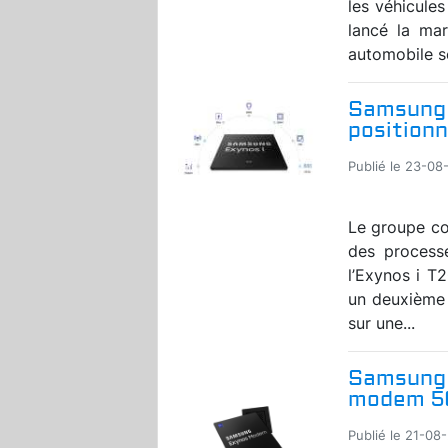
les véhicule
lancé la ma
automobile se
Samsung 
positionn
Publié le 23-08-
Le groupe co
des process
l’Exynos i T
un deuxième c
sur une...
Samsung 
modem 5G
Publié le 21-08-