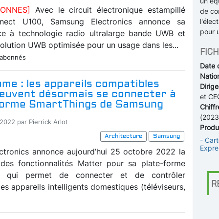
un éq
ABONNES]
Avec le circuit électronique estampillé
de co
nect U100, Samsung Electronics annonce sa
l'élec
pour u
ce à technologie radio ultralarge bande UWB et
olution UWB optimisée pour un usage dans les...
FICH
 abonnés
Date 
Nation
me : les appareils compatibles
Dirige
euvent désormais se connecter à
et CE
-forme SmartThings de Samsung
Chiffr
(2023
2022 par Pierrick Arlot
Produi
Architecture
Samsung
- Car
Expre
tronics annonce aujourd’hui 25 octobre 2022 la
é des fonctionnalités Matter pour sa plate-forme
s, qui permet de connecter et de contrôler
R
s appareils intelligents domestiques (téléviseurs,