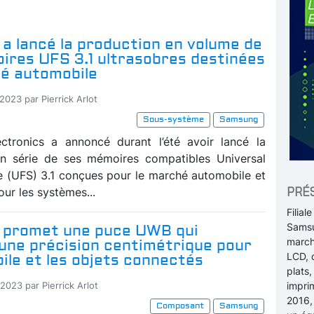
a lancé la production en volume de
ires UFS 3.1 ultrasobres destinées
é automobile
2023 par Pierrick Arlot
Sous-système
Samsung
ctronics a annoncé durant l’été avoir lancé la
en série de ses mémoires compatibles Universal
e (UFS) 3.1 conçues pour le marché automobile et
PRÉ
ur les systèmes...
Filia
Samsu
promet une puce UWB qui
march
 une précision centimétrique pour
LCD, 
ile et les objets connectés
plats,
impri
2023 par Pierrick Arlot
2016,
Composant
Samsung