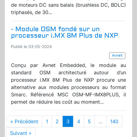
de moteurs DC sans balais (brushless DC, BDLC)
triphasés, de 30...
- Module OSM fondé sur un
processeur i.MX 8M Plus de NXP
Publié le 03-05-2024
Avnet
Conçu par Avnet Embedded, le module au
standard OSM architecturé autour d’un
processeur i.MX 8M Plus de NXP procure une
alternative aux modules processeurs au format
Smarc. Référencé MSC OSM-MF-IMX8PLUS, il
permet de réduire les coût au moment...
« Précédent
1
2
3
4
5
…
140
Suivant »