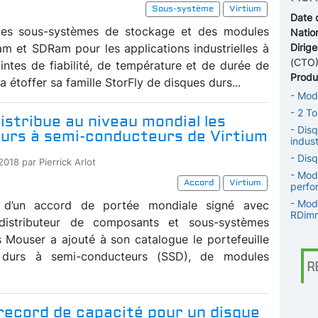
Sous-système
Virtium
Date 
 des sous-systèmes de stockage et des modules
Nation
 et SDRam pour les applications industrielles à
Dirige
(CTO
aintes de fiabilité, de température et de durée de
Produi
va étoffer sa famille StorFly de disques durs...
- Mod
- 2 T
stribue au niveau mondial les
- Dis
durs à semi-conducteurs de Virtium
indust
- Dis
2018 par Pierrick Arlot
- Mod
Accord
Virtium
perfo
- Mod
 d’un accord de portée mondiale signé avec
RDimm
 distributeur de composants et sous-systèmes
s Mouser a ajouté à son catalogue le portefeuille
 durs à semi-conducteurs (SSD), de modules
R
record de capacité pour un disque