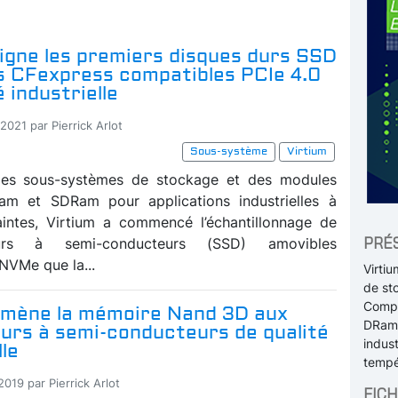
igne les premiers disques durs SSD
s CFexpress compatibles PCIe 4.0
é industrielle
2021 par Pierrick Arlot
Sous-système
Virtium
 des sous-systèmes de stockage et des modules
m et SDRam pour applications industrielles à
aintes, Virtium a commencé l’échantillonnage de
PRÉ
urs à semi-conducteurs (SSD) amovibles
NVMe que la...
Virti
de st
Compa
amène la mémoire Nand 3D aux
DRam 
durs à semi-conducteurs de qualité
indust
lle
tempé
2019 par Pierrick Arlot
FICH