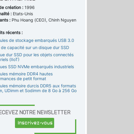
de création :
1996
alité :
Etats-Unis
ants :
Phu Hoang (CEO), Chinh Nguyen
)
ts récents :
ules de stockage embarqués USB 3.0
o de capacité sur un disque dur SSD
que dur SSD pour les objets connectés
riels (IIoT)
ques SSD NVMe embarqués industriels
ules mémoire DDR4 hautes
rmances de petit format
ules mémoire durcis DDR5 aux formats
, UDimm et Sodimm de 8 Go à 256 Go
ECEVEZ NOTRE NEWSLETTER
Inscrivez-vous