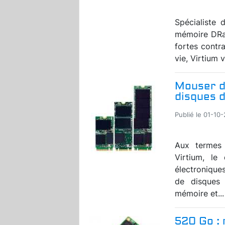
Spécialiste
mémoire DRam
fortes contr
vie, Virtium 
Mouser di
disques 
Publié le 01-10-
Aux termes
Virtium, le
électronique
de disques
mémoire et...
520 Go : 