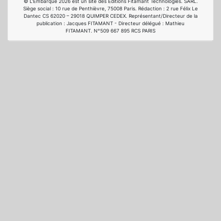
© L'Embarqué 2026 est un site des Editions Fitamant Technologies. SARL.
Siège social : 10 rue de Penthièvre, 75008 Paris. Rédaction : 2 rue Félix Le
Dantec CS 62020 – 29018 QUIMPER CEDEX. Représentant/Directeur de la
publication : Jacques FITAMANT - Directeur délégué : Mathieu
FITAMANT. N°509 667 895 RCS PARIS