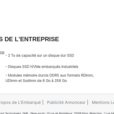
S DE L'ENTREPRISE
USB
- 2 To de capacité sur un disque dur SSD
- Disques SSD NVMe embarqués industriels
- Modules mémoire durcis DDR5 aux formats RDimm,
UDimm et Sodimm de 8 Go à 256 Go
ropos de L'Embarqué
Publicité Annonceur
Mentions L
ant Technologies. SARL. Siège social : 10 rue de Penthièvre, 75008 Paris. Rédaction : 2 ru