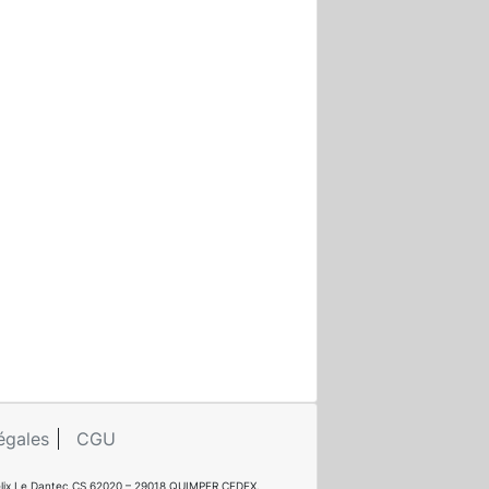
égales
CGU
e Félix Le Dantec CS 62020 – 29018 QUIMPER CEDEX.