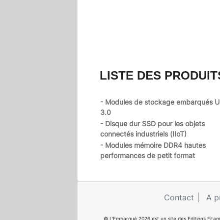
LISTE DES PRODUIT
- Modules de stockage embarqués 
3.0
- Disque dur SSD pour les objets
connectés industriels (IIoT)
- Modules mémoire DDR4 hautes
performances de petit format
Contact
A p
© L'Embarqué 2026 est un site des Editions Fitam