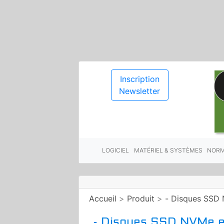
Inscription
Newsletter
LOGICIEL
MATÉRIEL & SYSTÈMES
NORM
Accueil
>
Produit
>
- Disques SSD 
- Disques SSD NVMe e