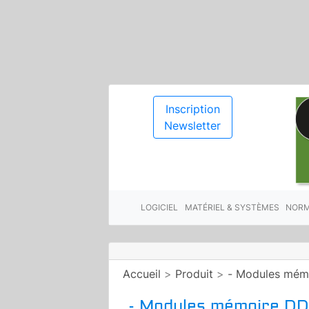
Inscription
Newsletter
LOGICIEL
MATÉRIEL & SYSTÈMES
NORM
Accueil
>
Produit
>
- Modules mémo
- Modules mémoire DD