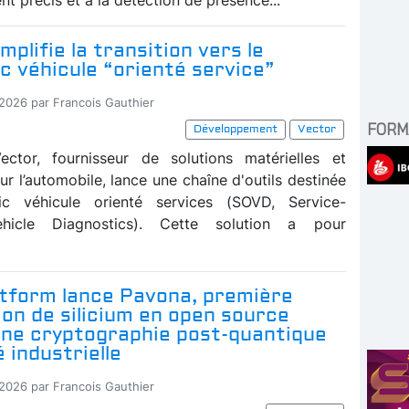
mplifie la transition vers le
c véhicule “orienté service”
-2026 par Francois Gauthier
FORM
Développement
Vector
ector, fournisseur de solutions matérielles et
our l’automobile, lance une chaîne d'outils destinée
ic véhicule orienté services (SOVD, Service-
ehicle Diagnostics). Cette solution a pour
atform lance Pavona, première
ion de silicium en open source
une cryptographie post-quantique
é industrielle
-2026 par Francois Gauthier