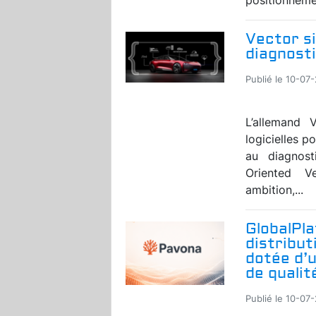
Vector si
diagnosti
Publié le 10-07
L’allemand V
logicielles p
au diagnost
Oriented V
ambition,...
GlobalPl
distribut
dotée d’
de qualit
Publié le 10-07