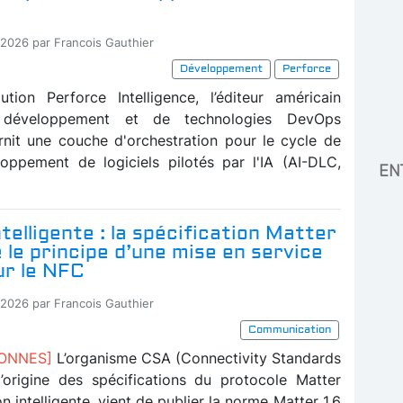
-2026 par Francois Gauthier
Développement
Perforce
tion Perforce Intelligence, l’éditeur américain
e développement et de technologies DevOps
rnit une couche d'orchestration pour le cycle de
oppement de logiciels pilotés par l'IA (AI-DLC,
EN
telligente : la spécification Matter
e le principe d’une mise en service
ur le NFC
-2026 par Francois Gauthier
Communication
BONNES]
L’organisme CSA (Connectivity Standards
 l’origine des spécifications du protocole Matter
n intelligente, vient de publier la norme Matter 1.6