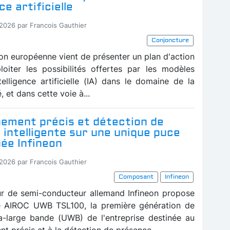
ce artificielle
-2026 par Francois Gauthier
Conjoncture
n européenne vient de présenter un plan d'action
loiter les possibilités offertes par les modèles
telligence artificielle (IA) dans le domaine de la
, et dans cette voie à...
nement précis et détection de
intelligente sur une unique puce
ée Infineon
-2026 par Francois Gauthier
Composant
Infineon
ur de semi-conducteur allemand Infineon propose
e AIROC UWB TSL100, la première génération de
ra-large bande (UWB) de l'entreprise destinée au
t précis et à la détection de présence...