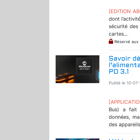
[EDITION A
dont l’activi
sécurité des
cartes...
Réservé aux
Savoir dé
l'aliment
PD 3.1
Publié le 10-07
[APPLICATI
Bus) a fait
données, mai
des appareils