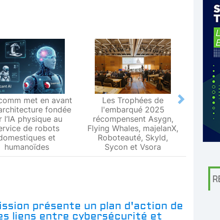
comm met en avant
Les Trophées de
Le L
Next
architecture fondée
l'embarqué 2025
Metr
r l’IA physique au
récompensent Asygn,
premiè
ervice de robots
Flying Whales, majelanX,
métrol
domestiques et
Roboteauté, Skyld,
humanoïdes
Sycon et Vsora
R
ssion présente un plan d'action de
les liens entre cybersécurité et