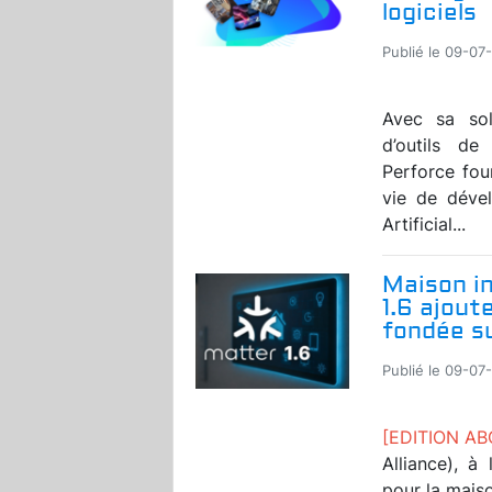
logiciels
Publié le 09-07
Avec sa solu
d’outils d
Perforce fou
vie de dével
Artificial...
Maison in
1.6 ajout
fondée s
Publié le 09-07
[EDITION A
Alliance), à
pour la maiso