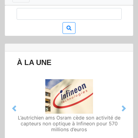
À LA UNE
Previous
Next
L’autrichien ams Osram cède son activité de
Qualcomm met en avant une architecture
capteurs non optique à Infineon pour 570
fondée sur l’IA physique au service de robots
domestiques et humanoïdes
millions d’euros