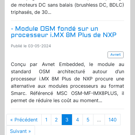
de moteurs DC sans balais (brushless DC, BDLC)
triphasés, de 30...
- Module OSM fondé sur un
processeur i.MX 8M Plus de NXP
Publié le 03-05-2024
Avnet
Conçu par Avnet Embedded, le module au
standard OSM architecturé autour d’un
processeur i.MX 8M Plus de NXP procure une
alternative aux modules processeurs au format
Smarc. Référencé MSC OSM-MF-IMX8PLUS, il
permet de réduire les coût au moment...
« Précédent
1
2
3
4
5
…
140
Suivant »