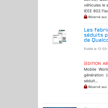
véhicules le 
IEEE 802.11ax 
Réservé aux
Les fabri
séduits 
de Qual
Publié le 12-03-
[EDITION A
Mobile Worl
génération
séduit...
Réservé aux