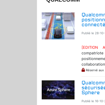
Qualcomm
position
connect
Publié le 28-10-
[EDITION 
compatriot
positionneme
collaboration
Réservé aux
Qualcomm
sécurisé
Sphere
Publié le 16-10-