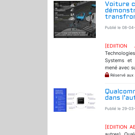
Voiture 
démonstr
transfro
Publié le 08-04-
[EDIITIO
Technologies
Systems et à
mené avec suc
Réservé aux
Qualcomm
dans l’au
Publié le 29-03-
[EDIITION 
autres), Qua