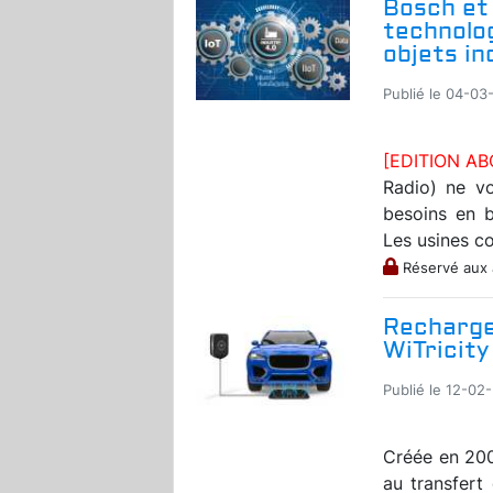
Bosch et
technolog
objets in
Publié le 04-03-
[EDITION A
Radio) ne von
besoins en b
Les usines co
Réservé aux
Recharge 
WiTricit
Publié le 12-02-
Créée en 200
au transfert 