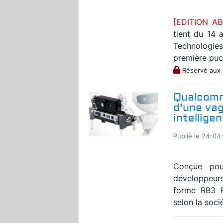
[EDITION A
tient du 14
Technologie
première puce 
Réservé aux
Qualcomm
d'une va
intellige
Publié le 24-04
Conçue pour
développeurs
forme RB3 R
selon la soci