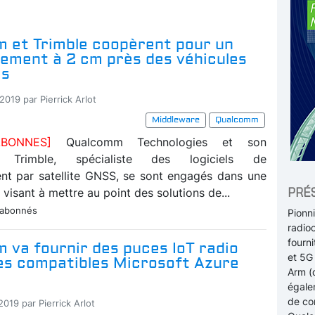
 et Trimble coopèrent pour un
nement à 2 cm près des véhicules
és
2019 par Pierrick Arlot
Middleware
Qualcomm
ABONNES]
Qualcomm Technologies et son
e Trimble, spécialiste des logiciels de
nt par satellite GNSS, se sont engagés dans une
PRÉ
 visant à mettre au point des solutions de...
 abonnés
Pionn
radio
fourn
 va fournir des puces IoT radio
et 5G 
es compatibles Microsoft Azure
Arm (
égale
de com
2019 par Pierrick Arlot