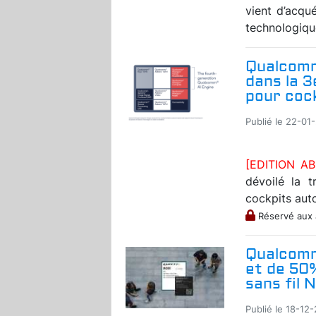
vient d’acqu
technologique
Qualcomm
dans la 
pour coc
Publié le 22-01-
[EDITION A
dévoilé la 
cockpits autom
Réservé aux
Qualcomm
et de 50%
sans fil 
Publié le 18-12-