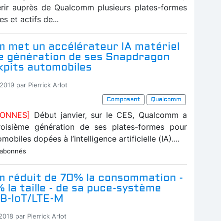
érir auprès de Qualcomm plusieurs plates-formes
s et actifs de...
 met un accélérateur IA matériel
3e génération de ses Snapdragon
kpits automobiles
2019 par Pierrick Arlot
Composant
Qualcomm
BONNES]
Début janvier, sur le CES, Qualcomm a
troisième génération de ses plates-formes pour
obiles dopées à l’intelligence artificielle (IA)....
 abonnés
 réduit de 70% la consommation -
 la taille - de sa puce-système
NB-IoT/LTE-M
2018 par Pierrick Arlot