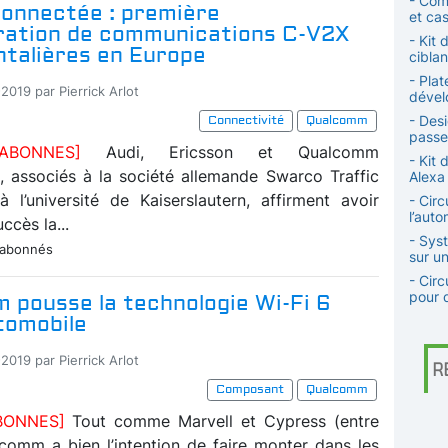
- Com
connectée : première
et cas
ation de communications C-V2X
- Kit
ntalières en Europe
ciblan
- Plat
2019 par Pierrick Arlot
dével
- Des
Connectivité
Qualcomm
passer
N ABONNES]
Audi, Ericsson et Qualcomm
- Kit
, associés à la société allemande Swarco Traffic
Alexa
 l’université de Kaiserslautern, affirment avoir
- Circ
l’auto
cès la...
- Sys
 abonnés
sur u
- Cir
pour d
 pousse la technologie Wi-Fi 6
tomobile
2019 par Pierrick Arlot
R
Composant
Qualcomm
ABONNES]
Tout comme Marvell et Cypress (entre
lcomm a bien l’intention de faire monter dans les