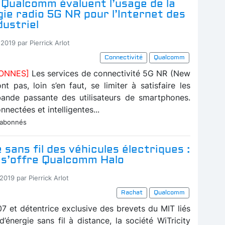
 Qualcomm évaluent l’usage de la
ie radio 5G NR pour l’Internet des
dustriel
2019 par Pierrick Arlot
Connectivité
Qualcomm
BONNES]
Les services de connectivité 5G NR (New
t pas, loin s’en faut, se limiter à satisfaire les
ande passante des utilisateurs de smartphones.
nnectées et intelligentes...
 abonnés
sans fil des véhicules électriques :
y s’offre Qualcomm Halo
2019 par Pierrick Arlot
Rachat
Qualcomm
7 et détentrice exclusive des brevets du MIT liés
d’énergie sans fil à distance, la société WiTricity