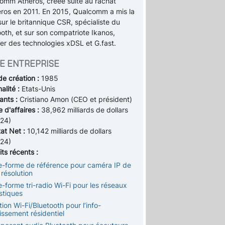
omm Atheros, créée suite au rachat
eros en 2011. En 2015, Qualcomm a mis la
ur le britannique CSR, spécialiste du
oth, et sur son compatriote Ikanos,
ier des technologies xDSL et G.fast.
E ENTREPRISE
de création :
1985
alité :
Etats-Unis
ants :
Cristiano Amon (CEO et président)
e d'affaires :
38,962 milliards de dollars
24)
tat Net :
10,142 milliards de dollars
24)
ts récents :
te-forme de référence pour caméra IP de
résolution
e-forme tri-radio Wi-Fi pour les réseaux
tiques
tion Wi-Fi/Bluetooth pour l’info-
issement résidentiel