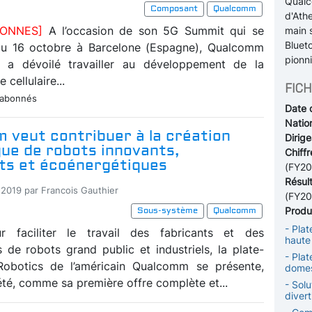
Qualc
Composant
Qualcomm
d'Ath
BONNES]
A l’occasion de son 5G Summit qui se
main s
Blueto
 au 16 octobre à Barcelone (Espagne), Qualcomm
pionn
s a dévoilé travailler au développement de la
cellulaire...
FICH
 abonnés
Date 
Nation
 veut contribuer à la création
Dirige
gue de robots innovants,
Chiffr
nts et écoénergétiques
(FY20
Résul
-2019 par Francois Gauthier
(FY20
Produi
Sous-système
Qualcomm
- Pla
 faciliter le travail des fabricants et des
haute 
 de robots grand public et industriels, la plate-
- Plat
obotics de l’américain Qualcomm se présente,
domes
été, comme sa première offre complète et...
- Solu
divert