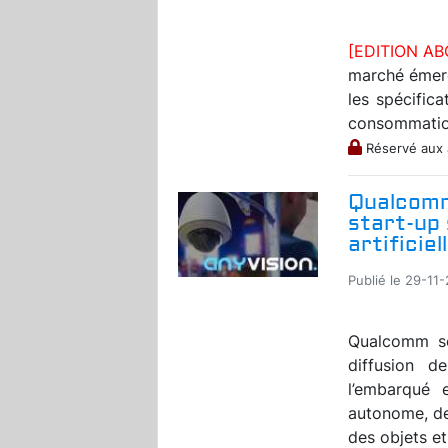
[EDITION A
marché émer
les spécific
consommatio
Réservé aux
Qualcomm
start-up 
artificiel
Publié le 29-11-
Qualcomm so
diffusion de
l’embarqué 
autonome, de l
des objets et.