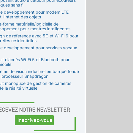
posant audio Bluetooth pour écouteurs
ques sans fil
 de développement pour modem LTE
t l'Internet des objets
e-forme matérielle/logicielle de
oppement pour montres intelligentes
ign de référence avec 5G et Wi-Fi 6 pour
elles résidentielles
 de développement pour services vocaux
uit d’accès Wi-Fi 5 et Bluetooth pour
mobile
tème de vision industriel embarqué fondé
n processeur Snapdragon
cuit monopuce de gestion de caméras
e la réalité virtuelle
ECEVEZ NOTRE NEWSLETTER
Inscrivez-vous