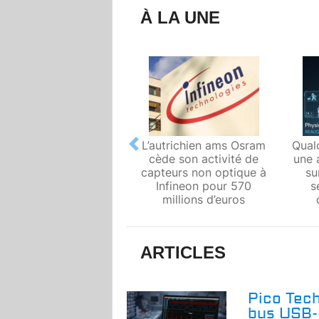
À LA UNE
L’autrichien ams Osram
Qual
Previous
cède son activité de
une 
capteurs non optique à
su
Infineon pour 570
s
millions d’euros
ARTICLES
Pico Tech
bus USB-C