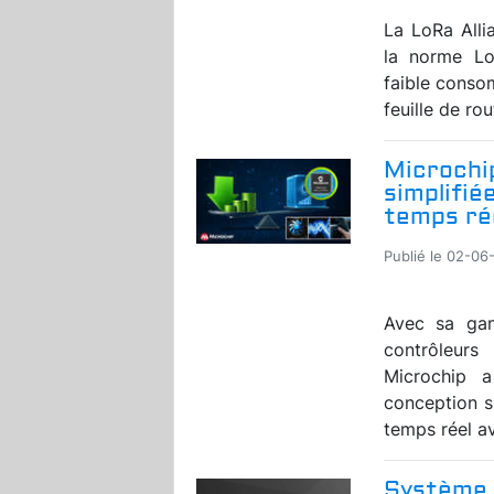
La LoRa Alli
la norme Lo
faible conso
feuille de rou
Microchi
simplifi
temps ré
Publié le 02-06
Avec sa gam
contrôleurs
Microchip 
conception s
temps réel av
Système 