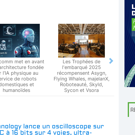
comm met en avant
Les Trophées de
Le L
Next
architecture fondée
l'embarqué 2025
Metr
r l’IA physique au
récompensent Asygn,
premiè
ervice de robots
Flying Whales, majelanX,
métrol
domestiques et
Roboteauté, Skyld,
humanoïdes
Sycon et Vsora
R
nology lance un oscilloscope sur
 à 16 bits sur 4 voies, ultra-