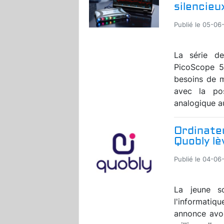
silencieu
Publié le 05-06
La série de
PicoScope 5
besoins de m
avec la po
analogique a
Ordinateu
Quobly lè
Publié le 04-06
La jeune so
l'informatiq
annonce avoi