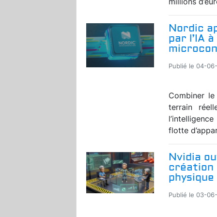
millions d’eur
Nordic a
par l’IA 
microcon
Publié le 04-06
Combiner le
terrain rée
l’intelligenc
flotte d’appar
Nvidia ou
création 
physique
Publié le 03-06