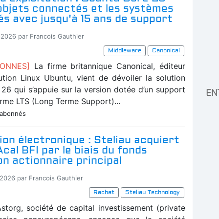
 objets connectés et les systèmes
s avec jusqu'à 15 ans de support
-2026 par Francois Gauthier
Middleware
Canonical
BONNES]
La firme britannique Canonical, éditeur
bution Linux Ubuntu, vient de dévoiler la solution
26 qui s’appuie sur la version dotée d’un support
EN
erme LTS (Long Terme Support)...
 abonnés
ion électronique : Steliau acquiert
Acal BFI par le biais du fonds
n actionnaire principal
-2026 par Francois Gauthier
Rachat
Steliau Technology
Astorg, société de capital investissement (private