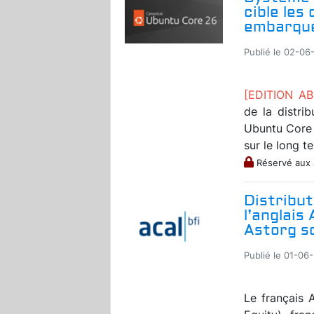
cible les
embarqué
Publié le 02-06
[EDITION A
de la distri
Ubuntu Core 
sur le long t
Réservé aux
Distribut
l’anglais 
Astorg so
Publié le 01-06
Le français 