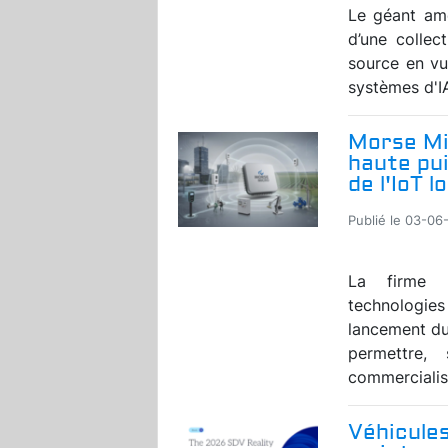
Le géant amé
d’une collec
source en vu
systèmes d'IA
Morse Mi
haute pui
de l'IoT 
Publié le 03-06
La firme a
technologie
lancement d
permettre
commercialis
Véhicules 