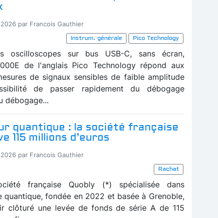
x
-2026 par Francois Gauthier
Instrum. générale
Pico Technology
s oscilloscopes sur bus USB-C, sans écran,
000E de l'anglais Pico Technology répond aux
esures de signaux sensibles de faible amplitude
ssibilité de passer rapidement du débogage
u débogage...
r quantique : la société française
ve 115 millions d’euros
-2026 par Francois Gauthier
Rachat
ciété française Quobly (*) spécialisée dans
ue quantique, fondée en 2022 et basée à Grenoble,
r clôturé une levée de fonds de série A de 115