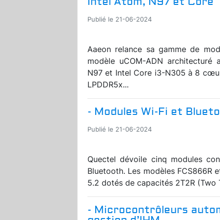
Intel Atom, N97 et Core
Publié le 21-06-2024
Aaeon relance sa gamme de mod
modèle uCOM-ADN architecturé au
N97 et Intel Core i3-N305 à 8 cœu
LPDDR5x...
- Modules Wi-Fi et Blueto
Publié le 21-06-2024
Quectel dévoile cinq modules conç
Bluetooth. Les modèles FCS866R e
5.2 dotés de capacités 2T2R (Two T
- Microcontrôleurs autom