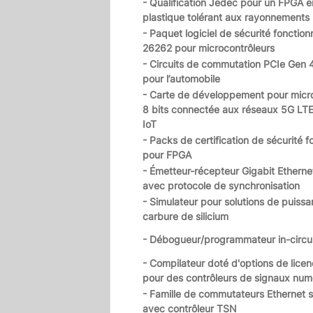
- Qualification Jedec pour un FPGA en
plastique tolérant aux rayonnements
- Paquet logiciel de sécurité fonction
26262 pour microcontrôleurs
- Circuits de commutation PCIe Gen 4
pour l’automobile
- Carte de développement pour micr
8 bits connectée aux réseaux 5G LT
IoT
- Packs de certification de sécurité f
pour FPGA
- Émetteur-récepteur Gigabit Ethernet
avec protocole de synchronisation
- Simulateur pour solutions de puiss
carbure de silicium
- Débogueur/programmateur in-circu
- Compilateur doté d'options de licen
pour des contrôleurs de signaux num
- Famille de commutateurs Ethernet s
avec contrôleur TSN