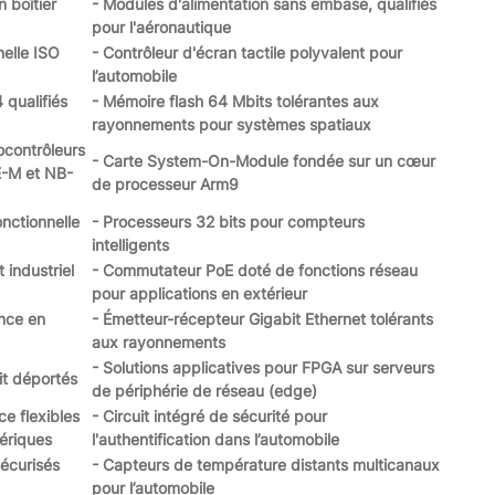
 boîtier
- Modules d'alimentation sans embase, qualifiés
pour l'aéronautique
nelle ISO
- Contrôleur d'écran tactile polyvalent pour
l’automobile
 qualifiés
- Mémoire flash 64 Mbits tolérantes aux
rayonnements pour systèmes spatiaux
ocontrôleurs
- Carte System-On-Module fondée sur un cœur
E-M et NB-
de processeur Arm9
onctionnelle
- Processeurs 32 bits pour compteurs
intelligents
 industriel
- Commutateur PoE doté de fonctions réseau
pour applications en extérieur
ance en
- Émetteur-récepteur Gigabit Ethernet tolérants
aux rayonnements
- Solutions applicatives pour FPGA sur serveurs
it déportés
de périphérie de réseau (edge)
ce flexibles
- Circuit intégré de sécurité pour
ériques
l'authentification dans l’automobile
écurisés
- Capteurs de température distants multicanaux
pour l’automobile