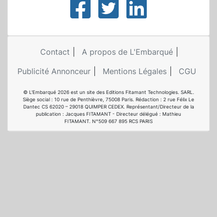
Contact
A propos de L'Embarqué
Publicité Annonceur
Mentions Légales
CGU
© L'Embarqué 2026 est un site des Editions Fitamant Technologies. SARL.
Siège social : 10 rue de Penthièvre, 75008 Paris. Rédaction : 2 rue Félix Le
Dantec CS 62020 – 29018 QUIMPER CEDEX. Représentant/Directeur de la
publication : Jacques FITAMANT - Directeur délégué : Mathieu
FITAMANT. N°509 667 895 RCS PARIS