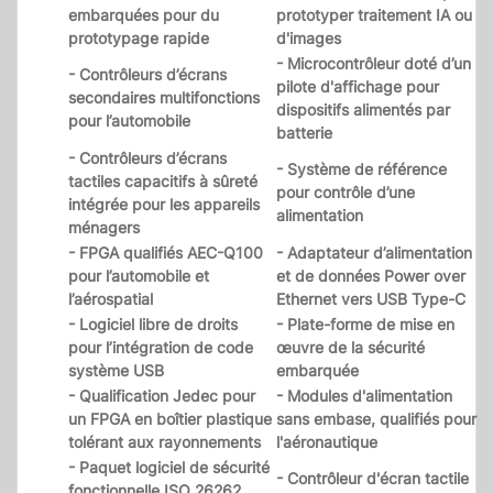
embarquées pour du
prototyper traitement IA ou
prototypage rapide
d'images
- Microcontrôleur doté d’un
- Contrôleurs d’écrans
pilote d'affichage pour
secondaires multifonctions
dispositifs alimentés par
pour l’automobile
batterie
- Contrôleurs d’écrans
- Système de référence
tactiles capacitifs à sûreté
pour contrôle d’une
intégrée pour les appareils
alimentation
ménagers
- FPGA qualifiés AEC-Q100
- Adaptateur d’alimentation
pour l’automobile et
et de données Power over
l’aérospatial
Ethernet vers USB Type-C
- Logiciel libre de droits
- Plate-forme de mise en
pour l’intégration de code
œuvre de la sécurité
système USB
embarquée
- Qualification Jedec pour
- Modules d'alimentation
un FPGA en boîtier plastique
sans embase, qualifiés pour
tolérant aux rayonnements
l'aéronautique
- Paquet logiciel de sécurité
- Contrôleur d'écran tactile
fonctionnelle ISO 26262