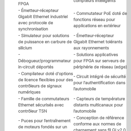
compteurs intelligents
FPGA
- Émetteur-récepteur
- Commutateur PoE doté de
Gigabit Ethernet industriel
fonctions réseau pour
avec protocole de
applications en extérieur
synchronisation
- Simulateur pour solutions
- Émetteur-récepteur
de puissance en carbure de
Gigabit Ethernet tolérants
silicium
aux rayonnements
-
- Solutions applicatives
Débogueur/programmateur
pour FPGA sur serveurs de
in-circuit déportés
périphérie de réseau (edge)
- Compilateur doté d'options
- Circuit intégré de sécurité
de licence flexibles pour des
pour l'authentification dans
contrôleurs de signaux
l’automobile
numériques
- Famille de commutateurs
- Capteurs de température
Ethernet sécurisés avec
distants multicanaux pour
contrôleur TSN
l’automobile
- Conception de référence
- Puces pour l’entraînement
conforme aux normes de
de moteurs fondés sur un
chargement sans fil Qi v2.0