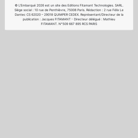
© L'Embarqué 2026 est un site des Editions Fitamant Technologies. SARL.
Siège social : 10 rue de Penthièvre, 75008 Paris. Rédaction : 2 rue Félix Le
Dantec CS 62020 – 29018 QUIMPER CEDEX. Représentant/Directeur de la
publication : Jacques FITAMANT - Directeur délégué : Mathieu
FITAMANT. N°509 667 895 RCS PARIS