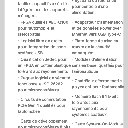
- Système de référence
tactiles capacitifs à sûreté
pour contrôle d’une
intégrée pour les appareils
alimentation
ménagers
- FPGA qualifiés AEC-Q100
- Adaptateur d’alimentation
pour l’automobile et
et de données Power over
l’aérospatial
Ethernet vers USB Type-C
- Logiciel libre de droits
- Plate-forme de mise en
pour l’intégration de code
œuvre de la sécurité
système USB
embarquée
- Qualification Jedec pour
- Modules d'alimentation
un FPGA en boîtier plastique
sans embase, qualifiés pour
tolérant aux rayonnements
l'aéronautique
- Paquet logiciel de sécurité
- Contrôleur d'écran tactile
fonctionnelle ISO 26262
polyvalent pour l’automobile
pour microcontrôleurs
- Mémoire flash 64 Mbits
- Circuits de commutation
tolérantes aux
PCIe Gen 4 qualifiés pour
rayonnements pour
l’automobile
systèmes spatiaux
- Carte de développement
- Carte System-On-Module
pour microcontrôleurs 8 bits