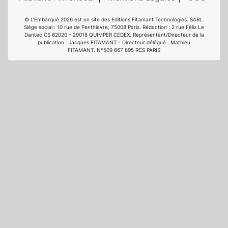
© L'Embarqué 2026 est un site des Editions Fitamant Technologies. SARL.
Siège social : 10 rue de Penthièvre, 75008 Paris. Rédaction : 2 rue Félix Le
Dantec CS 62020 – 29018 QUIMPER CEDEX. Représentant/Directeur de la
publication : Jacques FITAMANT - Directeur délégué : Mathieu
FITAMANT. N°509 667 895 RCS PARIS