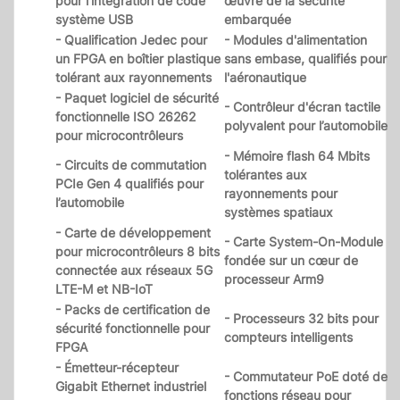
pour l’intégration de code
œuvre de la sécurité
système USB
embarquée
- Qualification Jedec pour
- Modules d'alimentation
un FPGA en boîtier plastique
sans embase, qualifiés pour
tolérant aux rayonnements
l'aéronautique
- Paquet logiciel de sécurité
- Contrôleur d'écran tactile
fonctionnelle ISO 26262
polyvalent pour l’automobile
pour microcontrôleurs
- Mémoire flash 64 Mbits
- Circuits de commutation
tolérantes aux
PCIe Gen 4 qualifiés pour
rayonnements pour
l’automobile
systèmes spatiaux
- Carte de développement
- Carte System-On-Module
pour microcontrôleurs 8 bits
fondée sur un cœur de
connectée aux réseaux 5G
processeur Arm9
LTE-M et NB-IoT
- Packs de certification de
- Processeurs 32 bits pour
sécurité fonctionnelle pour
compteurs intelligents
FPGA
- Émetteur-récepteur
- Commutateur PoE doté de
Gigabit Ethernet industriel
fonctions réseau pour