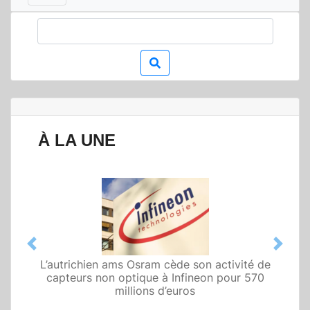
À LA UNE
Previous
Next
L’autrichien ams Osram cède son activité de
Qualcomm met en avant une architecture
capteurs non optique à Infineon pour 570
fondée sur l’IA physique au service de robots
domestiques et humanoïdes
millions d’euros