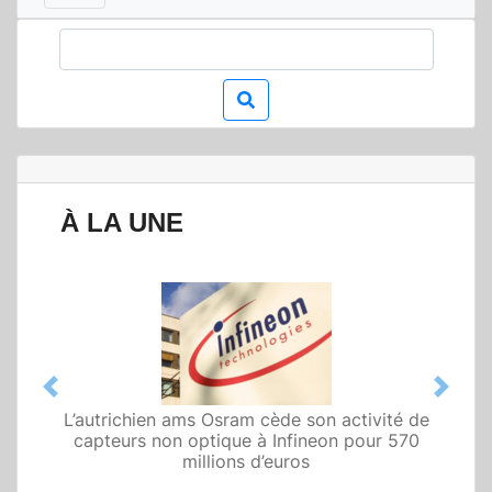
À LA UNE
Previous
Next
L’autrichien ams Osram cède son activité de
Qualcomm met en avant une architecture
capteurs non optique à Infineon pour 570
fondée sur l’IA physique au service de robots
domestiques et humanoïdes
millions d’euros