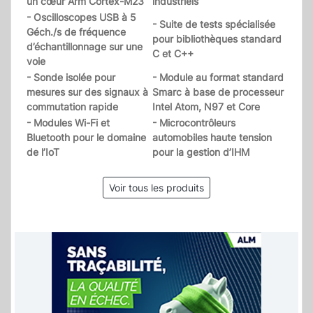
un cœur Arm Cortex-M23
industriels
- Oscilloscopes USB à 5
- Suite de tests spécialisée
Géch./s de fréquence
pour bibliothèques standard
d’échantillonnage sur une
C et C++
voie
- Sonde isolée pour
- Module au format standard
mesures sur des signaux à
Smarc à base de processeur
commutation rapide
Intel Atom, N97 et Core
- Modules Wi-Fi et
- Microcontrôleurs
Bluetooth pour le domaine
automobiles haute tension
de l’IoT
pour la gestion d’IHM
Voir tous les produits