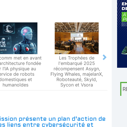
comm met en avant
Les Trophées de
Le L
Next
architecture fondée
l'embarqué 2025
Metr
r l’IA physique au
récompensent Asygn,
premiè
ervice de robots
Flying Whales, majelanX,
métrol
domestiques et
Roboteauté, Skyld,
humanoïdes
Sycon et Vsora
R
ssion présente un plan d'action de
les liens entre cybersécurité et