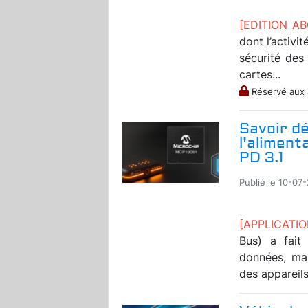
[EDITION A
dont l’activi
sécurité des
cartes...
Réservé aux
Savoir dé
l'aliment
PD 3.1
Publié le 10-07
[APPLICATI
Bus) a fait
données, mai
des appareils