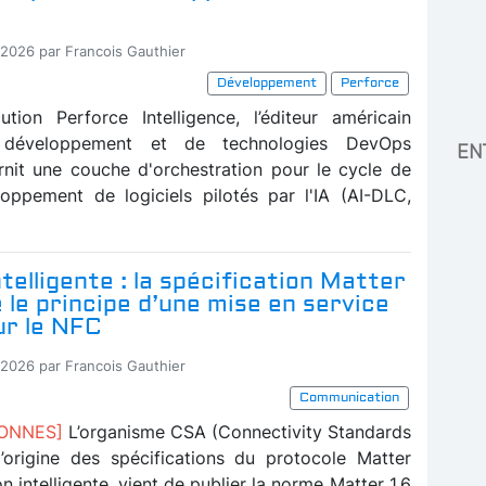
-2026 par Francois Gauthier
Développement
Perforce
tion Perforce Intelligence, l’éditeur américain
e développement et de technologies DevOps
EN
rnit une couche d'orchestration pour le cycle de
oppement de logiciels pilotés par l'IA (AI-DLC,
telligente : la spécification Matter
e le principe d’une mise en service
ur le NFC
-2026 par Francois Gauthier
Communication
BONNES]
L’organisme CSA (Connectivity Standards
 l’origine des spécifications du protocole Matter
n intelligente, vient de publier la norme Matter 1.6