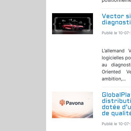
Vector si
diagnosti
Publié le 10-07
L’allemand V
logicielles p
au diagnost
Oriented V
ambition,...
GlobalPl
distribut
dotée d’
de qualit
Publié le 10-07