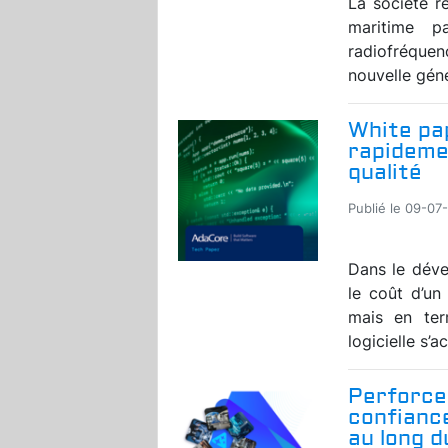
La société r
maritime p
radiofréquen
nouvelle géné
White pap
rapidemen
qualité
Publié le 09-07
Dans le déve
le coût d’u
mais en ter
logicielle s’a
Perforce
confiance
au long 