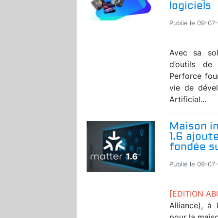
logiciels
Publié le 09-07
Avec sa solu
d’outils d
Perforce fou
vie de dével
Artificial...
Maison in
1.6 ajout
fondée s
Publié le 09-07
[EDITION A
Alliance), à
pour la maiso