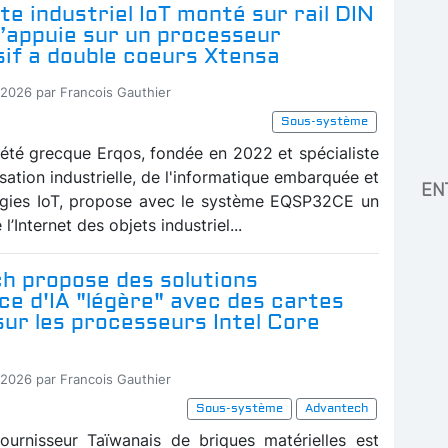
e industriel IoT monté sur rail DIN
s’appuie sur un processeur
sif a double coeurs Xtensa
-2026 par Francois Gauthier
Sous-système
iété grecque Erqos, fondée en 2022 et spécialiste
sation industrielle, de l'informatique embarquée et
EN
ogies IoT, propose avec le système EQSP32CE un
l’Internet des objets industriel...
h propose des solutions
ce d'IA "légère" avec des cartes
ur les processeurs Intel Core
-2026 par Francois Gauthier
Sous-système
Advantech
ournisseur Taïwanais de briques matérielles est