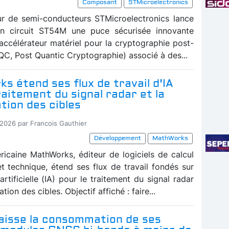
Composant
STMicroelectronics
ur de semi-conducteurs STMicroelectronics lance
on circuit ST54M une puce sécurisée innovante
 accélérateur matériel pour la cryptographie post-
QC, Post Quantic Cryptographie) associé à des...
 étend ses flux de travail d'IA
raitement du signal radar et la
ation des cibles
-2026 par Francois Gauthier
Développement
MathWorks
ricaine MathWorks, éditeur de logiciels de calcul
et technique, étend ses flux de travail fondés sur
 artificielle (IA) pour le traitement du signal radar
cation des cibles. Objectif affiché : faire...
baisse la consommation de ses