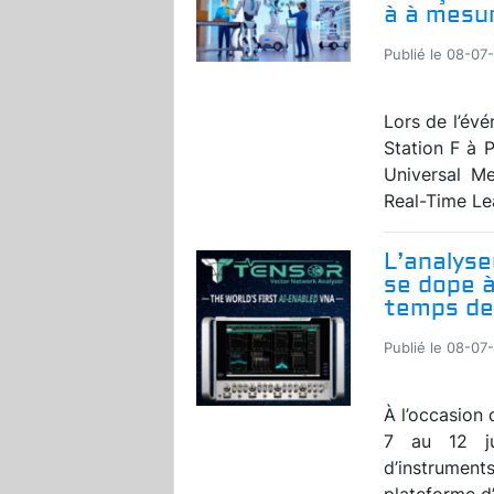
à à mesur
Publié le 08-07
Lors de l’év
Station F à P
Universal Me
Real-Time Lea
L’analyse
se dope à
temps de
Publié le 08-07
À l’occasion 
7 au 12 ju
d’instrument
plateforme d’