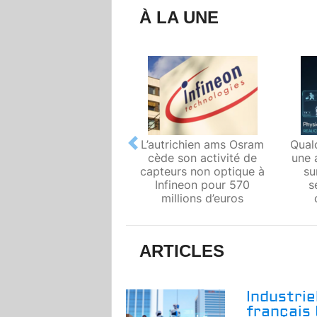
À LA UNE
L’autrichien ams Osram
Qual
Previous
cède son activité de
une 
capteurs non optique à
su
Infineon pour 570
s
millions d’euros
ARTICLES
Industrie
français 