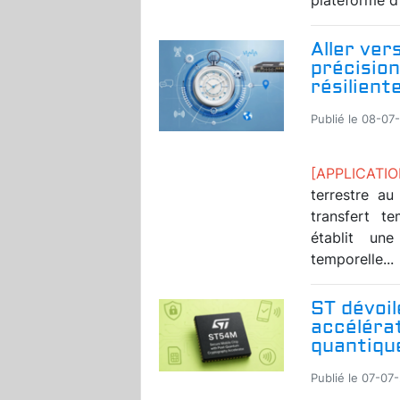
Aller ver
précision
résilient
Publié le 08-07
[APPLICAT
terrestre a
transfert t
établit un
temporelle...
ST dévoil
accéléra
quantique
Publié le 07-07