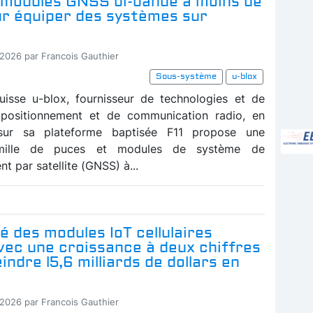
 modules GNSS bi-bande à moins de
r équiper des systèmes sur
-2026 par Francois Gauthier
Sous-système
u-blox
uisse u-blox, fournisseur de technologies et de
 positionnement et de communication radio, en
sur sa plateforme baptisée F11 propose une
amille de puces et modules de système de
t par satellite (GNSS) à...
 des modules IoT cellulaires
vec une croissance à deux chiffres
indre l5,6 milliards de dollars en
-2026 par Francois Gauthier