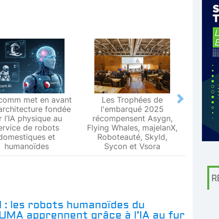
comm met en avant
Les Trophées de
Le L
Next
architecture fondée
l'embarqué 2025
Metr
r l’IA physique au
récompensent Asygn,
premiè
ervice de robots
Flying Whales, majelanX,
métrol
domestiques et
Roboteauté, Skyld,
humanoïdes
Sycon et Vsora
R
l : les robots humanoïdes du
UMA apprennent grâce à l’IA au fur