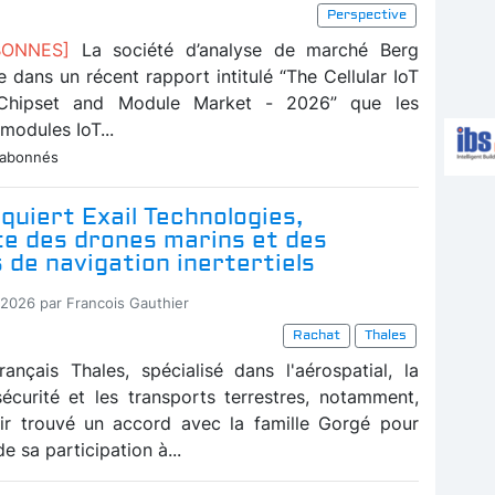
Perspective
ABONNES]
La société d’analyse de marché Berg
e dans un récent rapport intitulé “The Cellular IoT
hipset and Module Market - 2026” que les
 modules IoT...
 abonnés
quiert Exail Technologies,
te des drones marins et des
de navigation inertertiels
-2026 par Francois Gauthier
Rachat
Thales
ançais Thales, spécialisé dans l'aérospatial, la
sécurité et les transports terrestres, notamment,
ir trouvé un accord avec la famille Gorgé pour
de sa participation à...