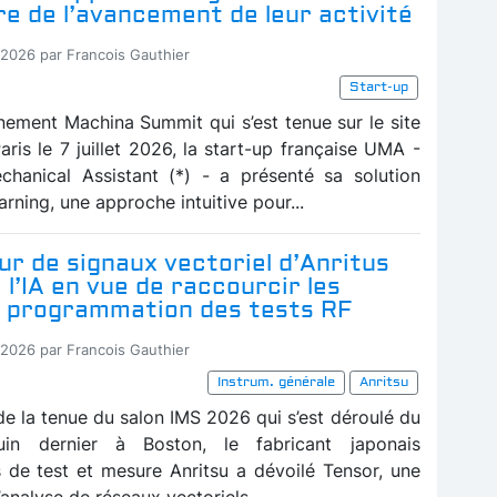
e de l’avancement de leur activité
-2026 par Francois Gauthier
Start-up
énement Machina Summit qui s’est tenue sur le site
aris le 7 juillet 2026, la start-up française UMA -
chanical Assistant (*) - a présenté sa solution
rning, une approche intuitive pour...
ur de signaux vectoriel d’Anritus
 l’IA en vue de raccourcir les
 programmation des tests RF
-2026 par Francois Gauthier
Instrum. générale
Anritsu
de la tenue du salon IMS 2026 qui s’est déroulé du
in dernier à Boston, le fabricant japonais
s de test et mesure Anritsu a dévoilé Tensor, une
analyse de réseaux vectoriels...