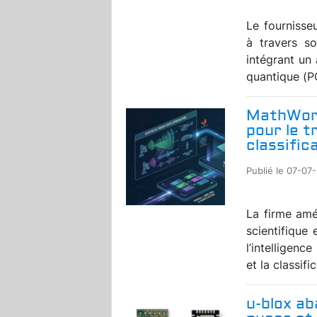
Le fournisse
à travers s
intégrant un
quantique (P
MathWorks
pour le t
classific
Publié le 07-07
La firme amé
scientifique 
l’intelligence
et la classifi
u-blox a