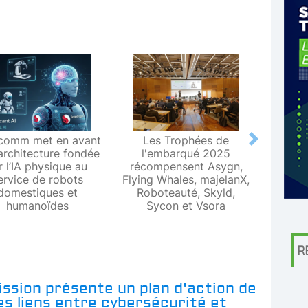
comm met en avant
Les Trophées de
Le L
Next
architecture fondée
l'embarqué 2025
Metr
r l’IA physique au
récompensent Asygn,
premiè
ervice de robots
Flying Whales, majelanX,
métrol
domestiques et
Roboteauté, Skyld,
humanoïdes
Sycon et Vsora
R
ssion présente un plan d'action de
les liens entre cybersécurité et