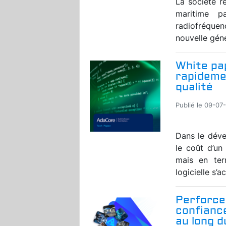
La société r
maritime p
radiofréquen
nouvelle géné
White pap
rapidemen
qualité
Publié le 09-07
Dans le déve
le coût d’u
mais en ter
logicielle s’a
Perforce
confiance
au long 