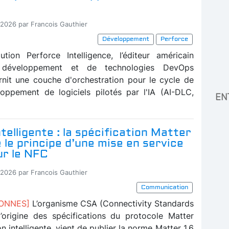
-2026 par Francois Gauthier
Développement
Perforce
tion Perforce Intelligence, l’éditeur américain
e développement et de technologies DevOps
rnit une couche d'orchestration pour le cycle de
oppement de logiciels pilotés par l'IA (AI-DLC,
EN
telligente : la spécification Matter
e le principe d’une mise en service
ur le NFC
-2026 par Francois Gauthier
Communication
BONNES]
L’organisme CSA (Connectivity Standards
 l’origine des spécifications du protocole Matter
n intelligente, vient de publier la norme Matter 1.6