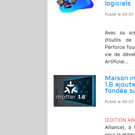
logiciels
Publié le 09-07
Avec sa solu
d’outils d
Perforce fou
vie de dével
Artificial...
Maison in
1.6 ajout
fondée s
Publié le 09-07
[EDITION A
Alliance), à
pour la maiso