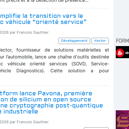
mplifie la transition vers le
c véhicule “orienté service”
-2026 par Francois Gauthier
FORM
Développement
Vector
ector, fournisseur de solutions matérielles et
our l’automobile, lance une chaîne d'outils destinée
ic véhicule orienté services (SOVD, Service-
ehicle Diagnostics). Cette solution a pour
atform lance Pavona, première
ion de silicium en open source
une cryptographie post-quantique
é industrielle
-2026 par Francois Gauthier