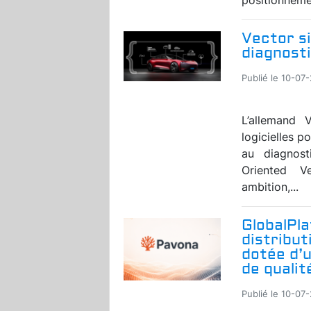
Vector si
diagnosti
Publié le 10-07
L’allemand V
logicielles p
au diagnost
Oriented V
ambition,...
GlobalPl
distribut
dotée d’
de qualit
Publié le 10-07