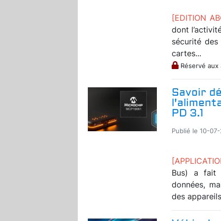
[EDITION A
dont l’activi
sécurité des
cartes...
Réservé aux
Savoir dé
l'aliment
PD 3.1
Publié le 10-07
[APPLICATI
Bus) a fait
données, mai
des appareils