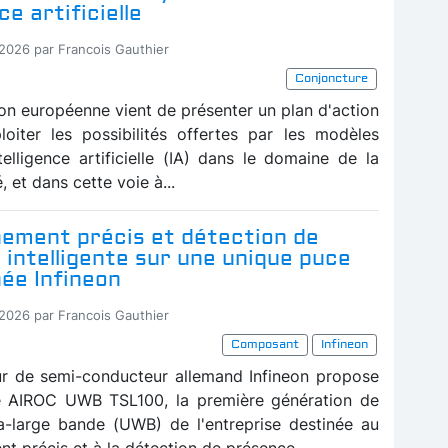
ce artificielle
-2026 par Francois Gauthier
Conjoncture
n européenne vient de présenter un plan d'action
loiter les possibilités offertes par les modèles
telligence artificielle (IA) dans le domaine de la
, et dans cette voie à...
nement précis et détection de
intelligente sur une unique puce
ée Infineon
-2026 par Francois Gauthier
Composant
Infineon
ur de semi-conducteur allemand Infineon propose
e AIROC UWB TSL100, la première génération de
ra-large bande (UWB) de l'entreprise destinée au
t précis et à la détection de présence...