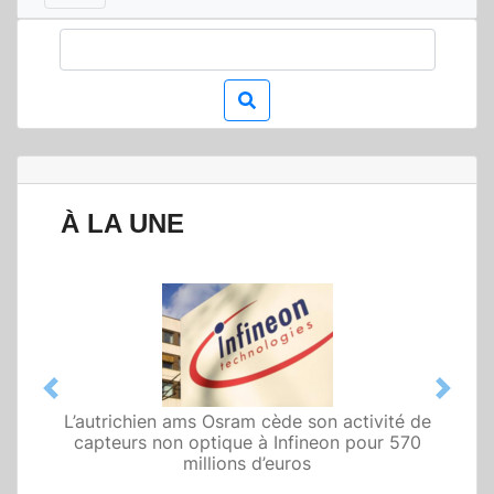
À LA UNE
Previous
Next
L’autrichien ams Osram cède son activité de
Qualcomm met en avant une architecture
capteurs non optique à Infineon pour 570
fondée sur l’IA physique au service de robots
domestiques et humanoïdes
millions d’euros