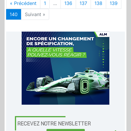
« Précédent
1
…
136
137
138
139
140
Suivant »
RECEVEZ NOTRE NEWSLETTER