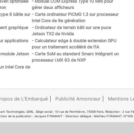
even optimisée
- Module COM Express Type 10 Mini pour
ron
gérer deux afficheurs
ype 6 bâtie sur
- Carte ordinateur PICMG 1.3 sur processeur
Intel Core de 8e génération
ement graphique
- Ordinateur de terrain bâti sur une puce
Jetson TX2 de Nvidia
ur applications
- Calculateur edge à double extension GPU
pour un traitement accéléré de l'IA
 module Jetson
- Carte SoM au standard Smarc intégrant un
processeur i.MX 93 de NXP
n Intel Core de
ropos de L'Embarqué
Publicité Annonceur
Mentions L
ant Technologies. SARL. Siège social : 10 rue de Penthièvre, 75008 Paris. Rédaction : 2 ru
cteur de la publication : Jacques FITAMANT - Directeur délégué : Mathieu FITAMANT. N°509