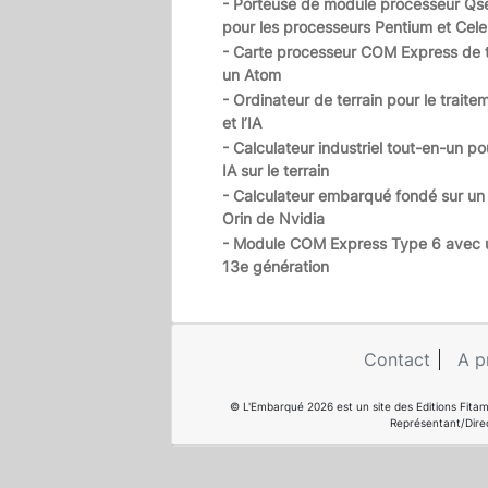
- Porteuse de module processeur Qs
pour les processeurs Pentium et Cele
- Carte processeur COM Express de t
un Atom
- Ordinateur de terrain pour le trait
et l’IA
- Calculateur industriel tout-en-un po
IA sur le terrain
- Calculateur embarqué fondé sur un
Orin de Nvidia
- Module COM Express Type 6 avec u
13e génération
Contact
A p
© L'Embarqué 2026 est un site des Editions Fitam
Représentant/Dire