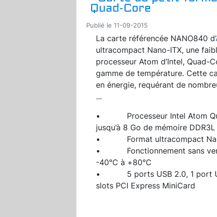
Quad-Core
Publié le 11-09-2015
La carte référencée NANO840 d’
ultracompact Nano-ITX, une fai
processeur Atom d’Intel, Quad-Co
gamme de température. Cette ca
en énergie, requérant de nombreu
...
• Processeur Intel Atom Qua
jusqu’à 8 Go de mémoire DDR3L
• Format ultracompact Nano-
• Fonctionnement sans ventil
-40°C à +80°C
• 5 ports USB 2.0, 1 port USB
slots PCI Express MiniCard