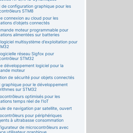
l de configuration graphique pour les
contrôleurs STM8
de connexion au cloud pour les
cations d’objets connectés
mande moteur programmable pour
ations alimentées sur batteries
 logiciel multisystème d’exploitation pour
TM32
 logicielle réseau Sigfox pour
contrôleur STM32
de développement logiciel pour la
ande moteur
ution de sécurité pour objets connectés
il graphique pour le développement
orithmes sur STM32
ocontrôleurs optimisés pour les
ations temps réel de l’IoT
le de navigation par satellite, ouvert
rocontrôleurs pour périphériques
ligents à ultrabasse consommation
figurateur de microcontrôleurs avec
ace utilisateur graphique