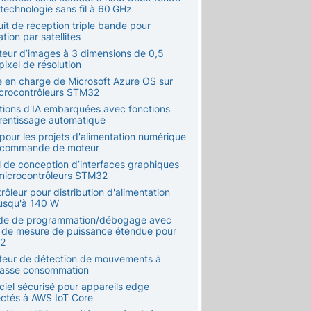
 technologie sans fil à 60 GHz
uit de réception triple bande pour
tion par satellites
teur d’images à 3 dimensions de 0,5
ixel de résolution
se en charge de Microsoft Azure OS sur
icrocontrôleurs STM32
utions d'IA embarquées avec fonctions
rentissage automatique
 pour les projets d'alimentation numérique
 commande de moteur
il de conception d’interfaces graphiques
microcontrôleurs STM32
rôleur pour distribution d'alimentation
usqu'à 140 W
de de programmation/débogage avec
 de mesure de puissance étendue pour
2
teur de détection de mouvements à
basse consommation
ciel sécurisé pour appareils edge
ctés à AWS IoT Core