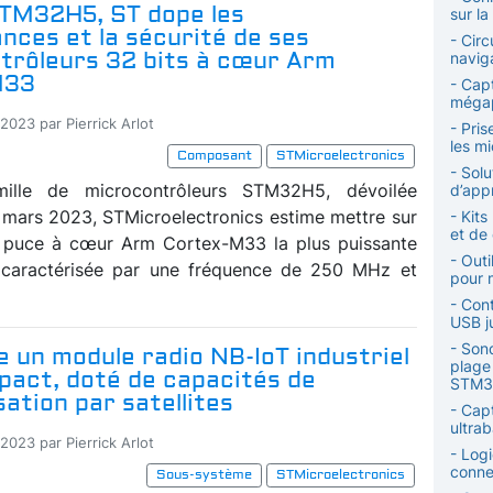
STM32H5, ST dope les
sur la
nces et la sécurité de ses
- Circ
trôleurs 32 bits à cœur Arm
naviga
M33
- Cap
mégap
2023 par Pierrick Arlot
- Pri
les m
Composant
STMicroelectronics
- Sol
ille de microcontrôleurs STM32H5, dévoilée
d’app
7 mars 2023, STMicroelectronics estime mettre sur
- Kits
et de
a puce à cœur Arm Cortex-M33 la plus puissante
- Out
caractérisée par une fréquence de 250 MHz et
pour 
- Cont
USB j
- Son
e un module radio NB-IoT industriel
plage
pact, doté de capacités de
STM3
sation par satellites
- Cap
ultra
2023 par Pierrick Arlot
- Logi
conne
Sous-système
STMicroelectronics