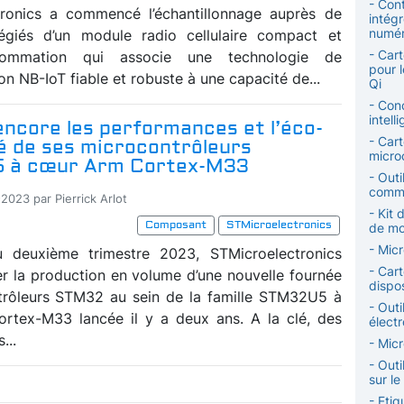
- Con
tronics a commencé l’échantillonnage auprès de
intégr
numér
ilégiés d’un module radio cellulaire compact et
- Car
ommation qui associe une technologie de
pour 
 NB-IoT fiable et robuste à une capacité de...
Qi
- Con
intell
encore les performances et l’éco-
- Car
é de ses microcontrôleurs
micro
 à cœur Arm Cortex-M33
- Out
commu
2023 par Pierrick Arlot
- Kit
Composant
STMicroelectronics
de mo
- Micr
 deuxième trimestre 2023, STMicroelectronics
- Car
r la production en volume d’une nouvelle fournée
dispos
trôleurs STM32 au sein de la famille STM32U5 à
- Outi
rtex-M33 lancée il y a deux ans. A la clé, des
élect
...
- Mic
- Outi
sur l
- Eti