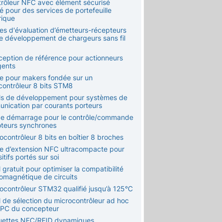
trôleur NFC avec élément sécurisé
é pour des services de portefeuille
ique
tes d'évaluation d’émetteurs-récepteurs
le développement de chargeurs sans fil
ception de référence pour actionneurs
igents
te pour makers fondée sur un
contrôleur 8 bits STM8
ils de développement pour systèmes de
nication par courants porteurs
 de démarrage pour le contrôle/commande
teurs synchrones
ocontrôleur 8 bits en boîtier 8 broches
te d’extension NFC ultracompacte pour
itifs portés sur soi
l gratuit pour optimiser la compatibilité
romagnétique de circuits
rocontrôleur STM32 qualifié jusqu’à 125°C
l de sélection du microcontrôleur ad hoc
e PC du concepteur
quettes NFC/RFID dynamiques