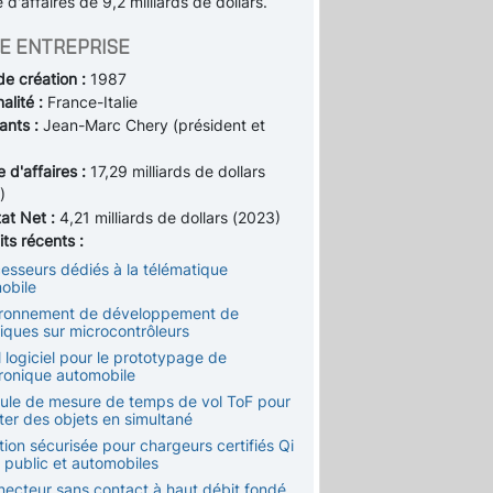
e d'affaires de 9,2 milliards de dollars.
E ENTREPRISE
de création :
1987
alité :
France-Italie
ants :
Jean-Marc Chery (président et
e d'affaires :
17,29 milliards de dollars
)
tat Net :
4,21 milliards de dollars (2023)
ts récents :
cesseurs dédiés à la télématique
obile
ironnement de développement de
iques sur microcontrôleurs
l logiciel pour le prototypage de
tronique automobile
ule de mesure de temps de vol ToF pour
ter des objets en simultané
tion sécurisée pour chargeurs certifiés Qi
 public et automobiles
necteur sans contact à haut débit fondé