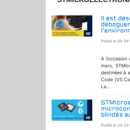
Il est dé
déboguer
l’enviro
Publié le 05-04-
A l’occasion
mars, STMicr
destinées à 
Code (VS Cod
La...
STMicroe
microcon
blindés a
Publié le 24-03-