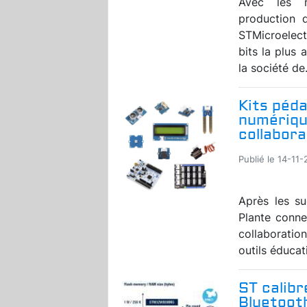
Avec les m
production 
STMicroelect
bits la plus
la société de.
Kits péda
numériqu
collabora
Publié le 14-11
Après les s
Plante conn
collaboratio
outils éducati
ST calibr
Bluetooth