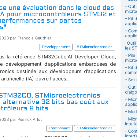
e une évaluation dans le cloud des
- Outi
micro
IA pour microcontrôleurs STM32 et
- Kit 
 performances sur cartes
appli
es"
- Com
applic
-2023 par Francois Gauthier
-Outil
Développement
STMicroelectronics
les S
- Pile
us la référence STM32Cube.AI Developer Cloud,
micro
 de développement d’applications embarquées de
- Kit 
ronics destinée aux développeurs d’applications
comm
 artificielle (IA) ouvre l'accès...
- Sol
- Out
d’alg
 STM32C0, STMicroelectronics
- Micr
 alternative 32 bits bas coût aux
applic
trôleurs 8 bits
- Modu
- Mic
2023 par Pierrick Arlot
intel
Composant
STMicroelectronics
- Con
interf