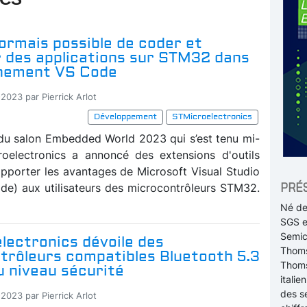
sormais possible de coder et
 des applications sur STM32 dans
nnement VS Code
2023 par Pierrick Arlot
Développement
STMicroelectronics
 du salon Embedded World 2023 qui s’est tenu mi-
oelectronics a annoncé des extensions d'outils
apporter les avantages de Microsoft Visual Studio
PRÉ
e) aux utilisateurs des microcontrôleurs STM32.
Né de 
SGS e
Semic
lectronics dévoile des
Thoms
trôleurs compatibles Bluetooth 5.3
Thoms
u niveau sécurité
itali
des s
2023 par Pierrick Arlot