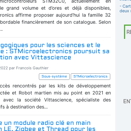
icrocontrôleurs STM32C0, actuellement en
- Car
de grand volume et d’ores et déjà disponibles,
deux 
ronics affirme proposer aujourd’hui la famille 32
 abordable financièrement de son catalogue. Selon
..
R
gogiques pour les sciences et le
e : STMicroelectronics poursuit sa
tion avec Vittascience
-2022 par Francois Gauthier
Sous-système
STMicroelectronics
uccès rencontrés par les kits de développement
ectée et Robot martien mis au point en 2021 en
n avec la société Vittascience, spécialiste des
EN
fs à destination des...
e un module radio clé en main
 LE, Zigbee et Thread pour les