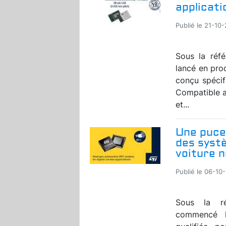
applicati
Publié le 21-10-
Sous la réf
lancé en pro
conçu spécif
Compatible a
et...
Une puce 
des syst
voiture 
Publié le 06-10-
Sous la ré
commencé l