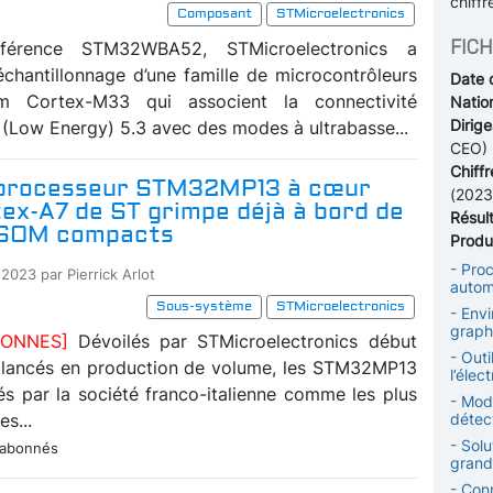
chiffr
Composant
STMicroelectronics
FICH
férence STM32WBA52, STMicroelectronics a
chantillonnage d’une famille de microcontrôleurs
Date 
 Cortex-M33 qui associent la connectivité
Nation
Dirige
 (Low Energy) 5.3 avec des modes à ultrabasse...
CEO)
Chiffr
processeur STM32MP13 à cœur
(2023
ex-A7 de ST grimpe déjà à bord de
Résul
 SOM compacts
Produi
- Pro
2023 par Pierrick Arlot
autom
Sous-système
STMicroelectronics
- Env
graph
ABONNES]
Dévoilés par STMicroelectronics début
- Outi
 lancés en production de volume, les STM32MP13
l’élec
és par la société franco-italienne comme les plus
- Mod
s...
détec
- Solu
 abonnés
grand
- Con