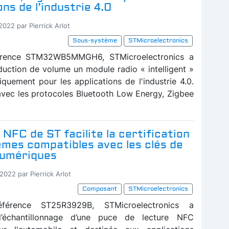
ons de l’industrie 4.0
2022 par Pierrick Arlot
Sous-système
STMicroelectronics
érence STM32WB5MMGH6, STMicroelectronics a
duction de volume un module radio « intelligent »
iquement pour les applications de l'industrie 4.0.
vec les protocoles Bluetooth Low Energy, Zigbee
NFC de ST facilite la certification
èmes compatibles avec les clés de
numériques
2022 par Pierrick Arlot
Composant
STMicroelectronics
férence ST25R3929B, STMicroelectronics a
’échantillonnage d’une puce de lecture NFC