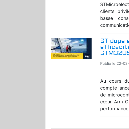
STMicroelec
clients priv
basse cons
communication
ST dope 
efficacit
STM32U5
Publié le 22-02-
Au cours du
compte lance
de microcon
cœur Arm Co
performances