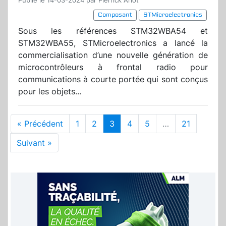
Publié le 14-03-2024 par Pierrick Arlot
Composant
STMicroelectronics
Sous les références STM32WBA54 et
STM32WBA55, STMicroelectronics a lancé la
commercialisation d’une nouvelle génération de
microcontrôleurs à frontal radio pour
communications à courte portée qui sont conçus
pour les objets...
« Précédent
1
2
3
4
5
…
21
Suivant »