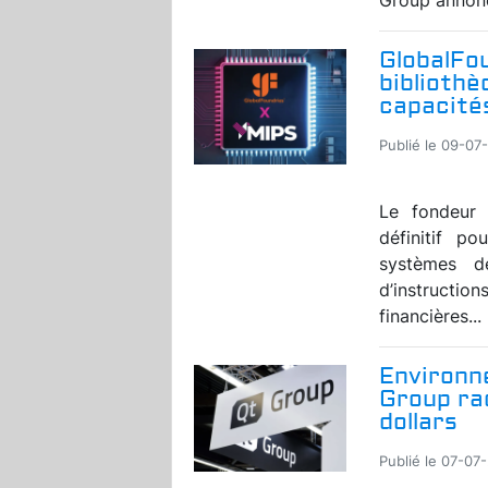
GlobalFo
bibliothè
capacités
Publié le 09-07
Le fondeur 
définitif po
systèmes de
d’instructi
financières...
Environn
Group rac
dollars
Publié le 07-07