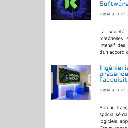
Softwar
Publié le 11-07
La société 
matérielles 
intensif des
d’un accord c
Ingénieri
présence
l’acquisi
Publié le 11-07
Acteur franç
spécialisé d
logiciels ap
Group annonce