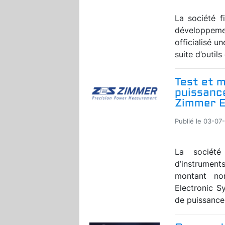
La société f
développem
officialisé u
suite d’outil
Test et m
puissanc
Zimmer E
Publié le 03-07
La société
d’instrument
montant no
Electronic S
de puissance 