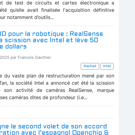
t de test de circuits et cartes électronique a
té qu’elle avait finalisée l'acquisition définitive
eur notamment d’outils...
D pour la robotique : RealSense
sa scission avec Intel et lève 50
e dollars
-2025 par Francois Gauthier
Rachat
Intel
e du vaste plan de restructuration mené par son
an, la société Intel a annoncé cet été la scission
de son activité de caméras RealSense, marque
es caméras dites de profondeur (i.e...
gne le second volet de son accord
ration avec l’espagnol Openchip &