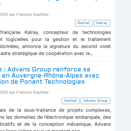
e
-2025 par Francois Gauthier
Rachat
Kalray
française Kalray, concepteur de technologies
et logicielles pour la gestion et le traitement
 données, annonce la signature du second volet
adre stratégique de coopération avec la...
e : Advans Group renforce sa
 en Auvergne-Rhône-Alpes avec
tion de Ponant Technologies
-2025 par Francois Gauthier
Rachat
Advans Group
ais de la sous-traitance de projets complexes,
ans les domaines de l’électronique embarquée, des
plicatifs et de la conception mécanique, Advans
 l’acquisition pour un montant non...