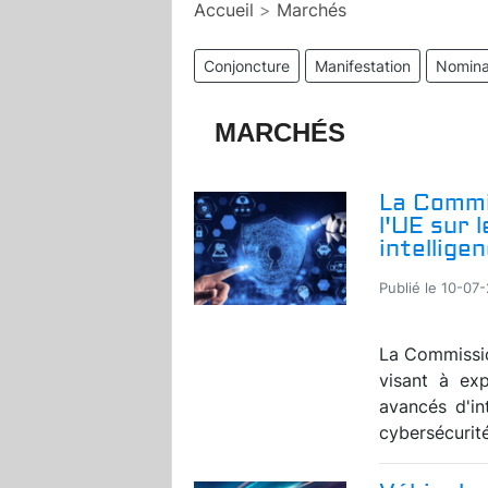
Accueil
>
Marchés
Conjoncture
Manifestation
Nomina
MARCHÉS
La Commi
l'UE sur 
intelligen
Publié le 10-07
La Commissio
visant à exp
avancés d'in
cybersécurité