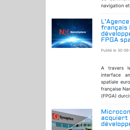
navigation et.
L’Agence 
français 
développ
FPGA spa
Publié le 30-06
A travers 
interface a
spatiale eur
française Na
(FPGA) durcis
Microcon
acquiert
développe