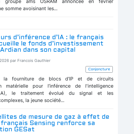
u groupe ams OSRAM annoncée en février
e somme avoisinant les...
rs d’inférence d’IA : le français
ueille le fonds d’investissement
Ardian dans son capital
-2026 par Francois Gauthier
Conjoncture
 la fourniture de blocs d’IP et de circuits
on matérielle pour l’inférence de l'intelligence
e (IA), le traitement évolué du signal et les
omplexes, la jeune société...
lites de mesure de gaz à effet de
e français Sensing renforce sa
ation GESat