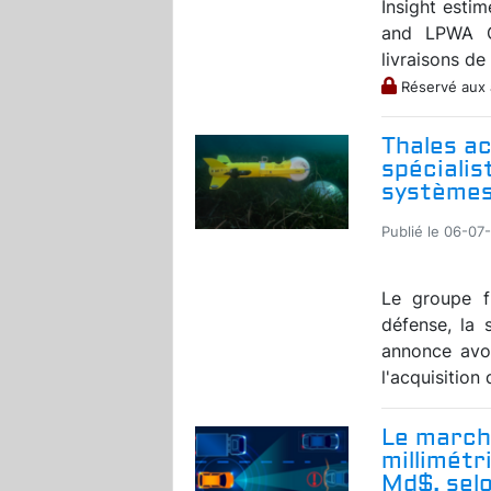
Insight estim
and LPWA C
livraisons de
Réservé aux
Thales ac
spécialis
systèmes 
Publié le 06-07
Le groupe fr
défense, la 
annonce avo
l'acquisition 
Le march
millimétr
Md$, sel