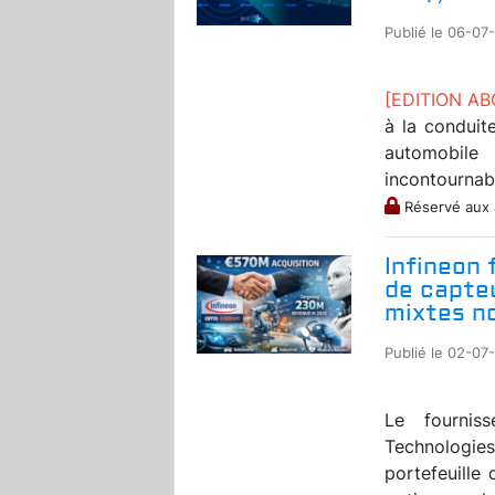
Publié le 06-07
[EDITION A
à la conduit
automobil
incontournabl
Réservé aux
Infineon f
de capteu
mixtes n
Publié le 02-07
Le fournis
Technologies
portefeuille