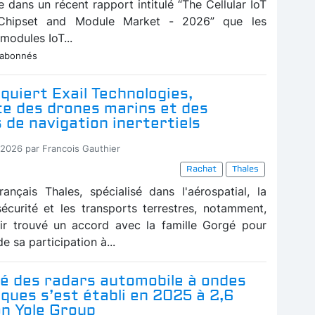
e dans un récent rapport intitulé “The Cellular IoT
hipset and Module Market - 2026” que les
 modules IoT...
 abonnés
quiert Exail Technologies,
te des drones marins et des
de navigation inertertiels
-2026 par Francois Gauthier
Rachat
Thales
ançais Thales, spécialisé dans l'aérospatial, la
sécurité et les transports terrestres, notamment,
ir trouvé un accord avec la famille Gorgé pour
de sa participation à...
é des radars automobile à ondes
iques s’est établi en 2025 à 2,6
on Yole Group