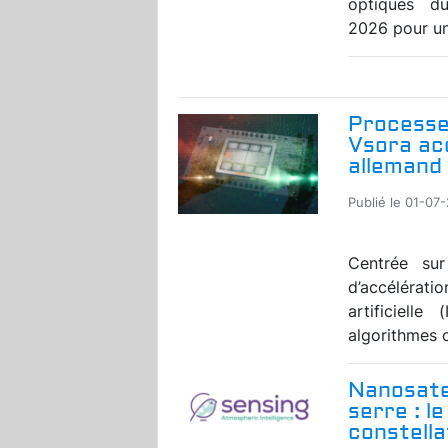
optiques d
2026 pour un
Processeu
Vsora acc
allemand 
Publié le 01-07
Centrée sur
d’accélérati
artificiell
algorithmes c
Nanosatel
serre : l
constell