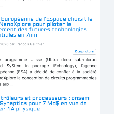
..
Européenne de l’Espace choisit le
NanoXplore pour piloter le
ement des futures technologies
tiales en 7nm
-2026 par Francois Gauthier
Conjoncture
le programme Ulisse (ULtra deep sub-mIcron
nd SyStem in package tEchnology), l’agence
opéenne (ESA) a décidé de confier à la société
noXplore la conception de circuits programmables
 aux...
trôleurs et processeurs : onsemi
 Synaptics pour 7 Md$ en vue de
r l'IA physique