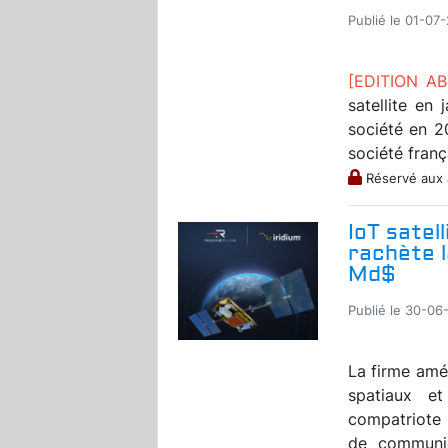
Publié le 01-07
[EDITION A
satellite en
société en 2
société frança
Réservé aux
IoT satel
rachète l
Md$
Publié le 30-06
La firme amé
spatiaux et
compatriote 
de communic