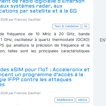
ent de radio logicielle d’Emerson
 aux systèmes radar, aux
tions par satellite et à la 6G
-2026 par Francois Gauthier
Test & Validation
NI
 de fréquence de 10 MHz à 20 GHz, bande
1 GHz, oscillateur à quartz thermostaté (OCXO)
EN
PS qui améliore la précision de fréquence et la
ion, telles sont les principales caractéristiques
des eSIM pour l’IoT : Acceleronix et
ancent un programme d'accès à la
gie IFPP contre les attaques
es
-2026 par Francois Gauthier
Middleware
Idemia