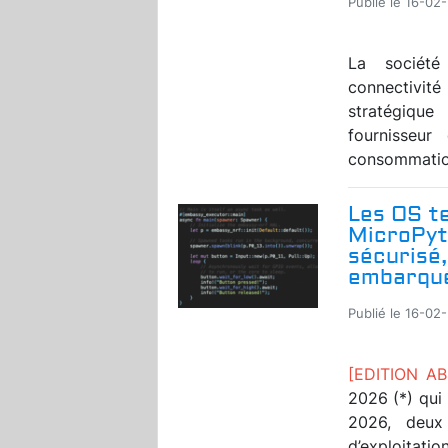
Publié le 16-02
La société
connectivité
stratégiqu
fournisseur
consommation
Les OS te
MicroPyth
sécurisé,
embarqu
Publié le 16-02
[EDITION A
2026 (*) qui 
2026, deux
d’exploitatio