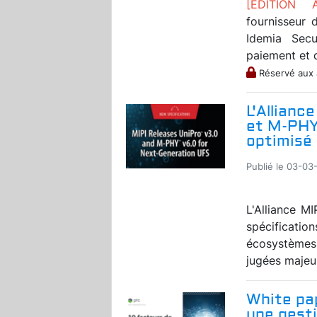
[EDITION
fournisseur d
Idemia Secu
paiement et d
Réservé aux
L'Allianc
et M-PHY
optimisé
Publié le 03-03
L'Alliance M
spécificatio
écosystèmes 
jugées majeur
White pap
une gest