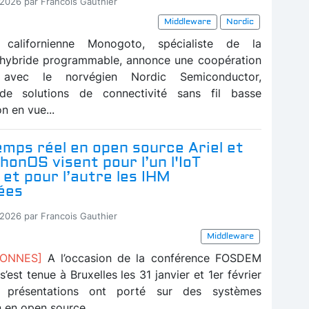
-2026 par Francois Gauthier
Middleware
Nordic
 californienne Monogoto, spécialiste de la
 hybride programmable, annonce une coopération
e avec le norvégien Nordic Semiconductor,
 de solutions de connectivité sans fil basse
 en vue...
mps réel en open source Ariel et
onOS visent pour l’un l'IoT
 et pour l’autre les IHM
ées
-2026 par Francois Gauthier
Middleware
BONNES]
A l’occasion de la conférence FOSDEM
s’est tenue à Bruxelles les 31 janvier et 1er février
 présentations ont porté sur des systèmes
n en open source...