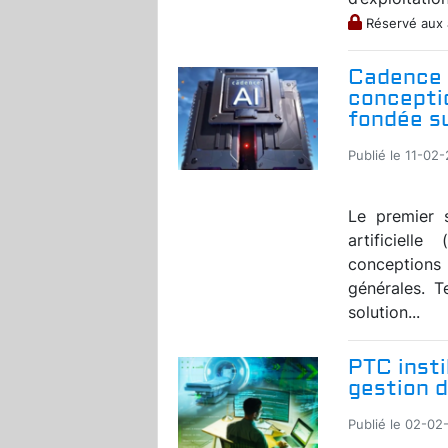
Réservé aux
Cadence o
conceptio
fondée s
Publié le 11-02
Le premier 
artificiell
conceptions
générales. T
solution...
PTC insti
gestion d
Publié le 02-02