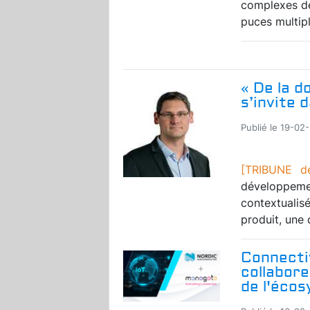
complexes de
puces multiple
« De la d
s’invite 
Publié le 19-02
[TRIBUNE de
développemen
contextualis
produit, une 
Connecti
collabore
de l'éco