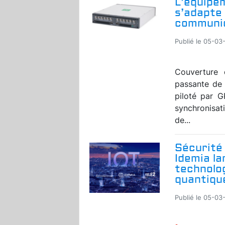
L’équipem
s’adapte
communica
Publié le 05-03
Couverture
passante de 
piloté par G
synchronisat
de...
Sécurité 
Idemia l
technolo
quantiqu
Publié le 05-03