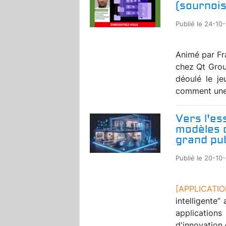
(sournoi
Publié le 24-10
Animé par Fr
chez Qt Grou
déoulé le j
comment une a
Vers l'es
modèles d
grand pub
Publié le 20-10
[APPLICATI
intelligente
application
d'innovation q