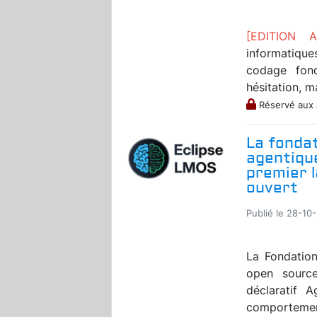
[EDITION
informatique
codage fondé
hésitation, m
Réservé aux
La fondat
agentiqu
premier l
ouvert
Publié le 28-10
La Fondation
open source
déclaratif 
comportement 