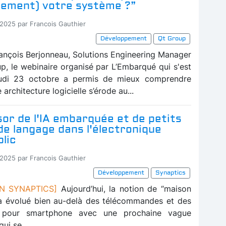
sement) votre système ?”
-2025 par Francois Gauthier
Développement
Qt Group
ançois Berjonneau, Solutions Engineering Manager
p, le webinaire organisé par L’Embarqué qui s'est
eudi 23 octobre a permis de mieux comprendre
rchitecture logicielle s’érode au...
sor de l'IA embarquée et de petits
e langage dans l'électronique
lic
-2025 par Francois Gauthier
Développement
Synaptics
ON SYNAPTICS]
Aujourd’hui, la notion de “maison
” a évolué bien au-delà des télécommandes et des
s pour smartphone avec une prochaine vague
ui se...