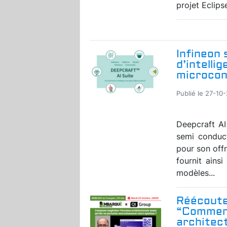
projet Eclips
Infineon 
d’intellig
microcon
Publié le 27-10
Deepcraft AI
semi conduct
pour son offre
fournit ains
modèles...
Réécoute
“Comment
architect