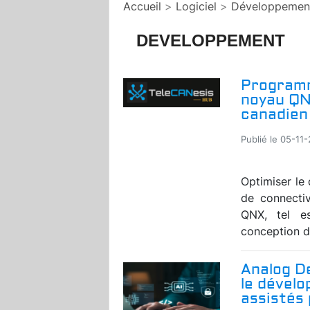
Accueil
>
Logiciel
>
Développemen
DEVELOPPEMENT
Programm
noyau QN
canadien
Publié le 05-11
Optimiser le
de connecti
QNX, tel es
conception de
Analog De
le dével
assistés 