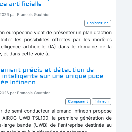
ce artificielle
-2026 par Francois Gauthier
Conjoncture
n européenne vient de présenter un plan d'action
loiter les possibilités offertes par les modèles
telligence artificielle (IA) dans le domaine de la
, et dans cette voie à...
nement précis et détection de
intelligente sur une unique puce
ée Infineon
-2026 par Francois Gauthier
Composant
Infineon
ur de semi-conducteur allemand Infineon propose
e AIROC UWB TSL100, la première génération de
ra-large bande (UWB) de l'entreprise destinée au
t précis et à la détection de présence...