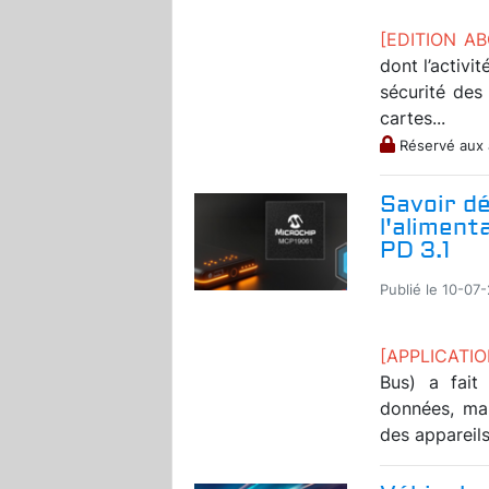
[EDITION A
dont l’activi
sécurité des
cartes...
Réservé aux
Savoir dé
l'aliment
PD 3.1
Publié le 10-07
[APPLICATI
Bus) a fait
données, mai
des appareils