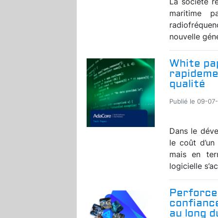
La société r
maritime p
radiofréquen
nouvelle géné
White pap
rapidemen
qualité
Publié le 09-07
Dans le déve
le coût d’u
mais en ter
logicielle s’a
Perforce
confiance
au long 