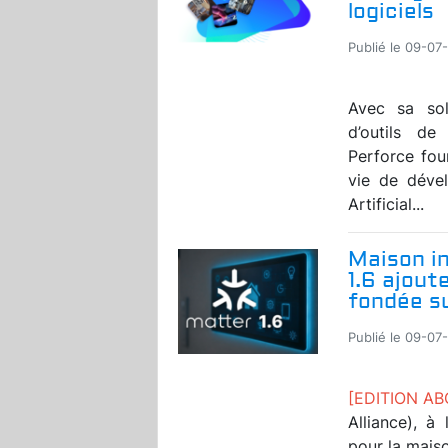
logiciels
Publié le 09-07
Avec sa solu
d’outils d
Perforce fou
vie de dével
Artificial...
Maison in
1.6 ajout
fondée s
Publié le 09-07
[EDITION A
Alliance), à
pour la maiso