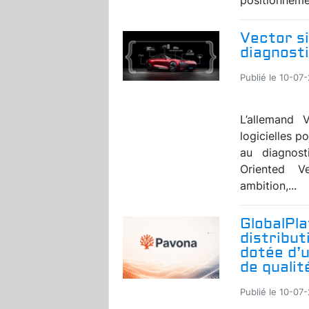
Vector si
diagnosti
Publié le 10-07
L’allemand V
logicielles p
au diagnost
Oriented V
ambition,...
GlobalPl
distribut
dotée d’
de qualit
Publié le 10-07