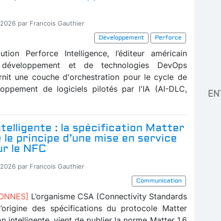
-2026 par Francois Gauthier
Développement
Perforce
tion Perforce Intelligence, l’éditeur américain
e développement et de technologies DevOps
rnit une couche d'orchestration pour le cycle de
oppement de logiciels pilotés par l'IA (AI-DLC,
EN
telligente : la spécification Matter
e le principe d’une mise en service
ur le NFC
-2026 par Francois Gauthier
Communication
BONNES]
L’organisme CSA (Connectivity Standards
 l’origine des spécifications du protocole Matter
n intelligente, vient de publier la norme Matter 1.6