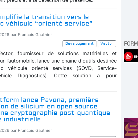
mplifie la transition vers le
c véhicule “orienté service”
-2026 par Francois Gauthier
FORM
Développement
Vector
ector, fournisseur de solutions matérielles et
our l’automobile, lance une chaîne d'outils destinée
ic véhicule orienté services (SOVD, Service-
ehicle Diagnostics). Cette solution a pour
atform lance Pavona, première
ion de silicium en open source
une cryptographie post-quantique
é industrielle
-2026 par Francois Gauthier