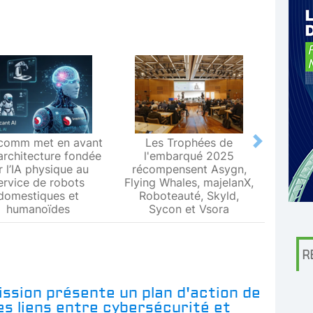
comm met en avant
Les Trophées de
Le L
Next
architecture fondée
l'embarqué 2025
Metr
r l’IA physique au
récompensent Asygn,
premiè
ervice de robots
Flying Whales, majelanX,
métrol
domestiques et
Roboteauté, Skyld,
humanoïdes
Sycon et Vsora
R
ssion présente un plan d'action de
les liens entre cybersécurité et