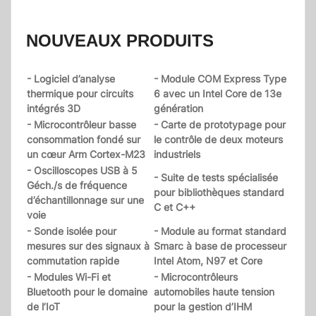
NOUVEAUX PRODUITS
- Logiciel d’analyse
- Module COM Express Type
thermique pour circuits
6 avec un Intel Core de 13e
intégrés 3D
génération
- Microcontrôleur basse
- Carte de prototypage pour
consommation fondé sur
le contrôle de deux moteurs
un cœur Arm Cortex-M23
industriels
- Oscilloscopes USB à 5
- Suite de tests spécialisée
Géch./s de fréquence
pour bibliothèques standard
d’échantillonnage sur une
C et C++
voie
- Sonde isolée pour
- Module au format standard
mesures sur des signaux à
Smarc à base de processeur
commutation rapide
Intel Atom, N97 et Core
- Modules Wi-Fi et
- Microcontrôleurs
Bluetooth pour le domaine
automobiles haute tension
de l’IoT
pour la gestion d’IHM