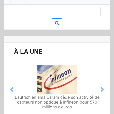
À LA UNE
Previous
Next
L’autrichien ams Osram cède son activité de
Qualcomm met en avant une architecture
capteurs non optique à Infineon pour 570
fondée sur l’IA physique au service de robots
domestiques et humanoïdes
millions d’euros