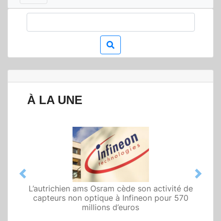
À LA UNE
Previous
Next
L’autrichien ams Osram cède son activité de
Qualcomm met en avant une architecture
fondée sur l’IA physique au service de robots
capteurs non optique à Infineon pour 570
domestiques et humanoïdes
millions d’euros