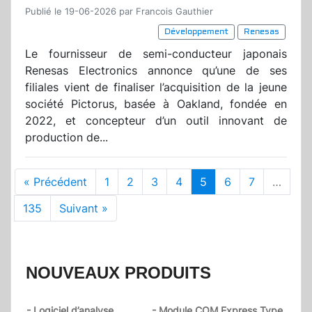
Publié le 19-06-2026 par Francois Gauthier
Développement
Renesas
Le fournisseur de semi-conducteur japonais
Renesas Electronics annonce qu’une de ses
filiales vient de finaliser l’acquisition de la jeune
société Pictorus, basée à Oakland, fondée en
2022, et concepteur d’un outil innovant de
production de...
« Précédent
1
2
3
4
5
6
7
…
135
Suivant »
NOUVEAUX PRODUITS
- Logiciel d’analyse
- Module COM Express Type