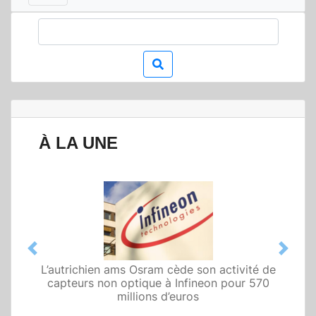
À LA UNE
Previous
Next
L’autrichien ams Osram cède son activité de
Qualcomm met en avant une architecture
capteurs non optique à Infineon pour 570
fondée sur l’IA physique au service de robots
domestiques et humanoïdes
millions d’euros