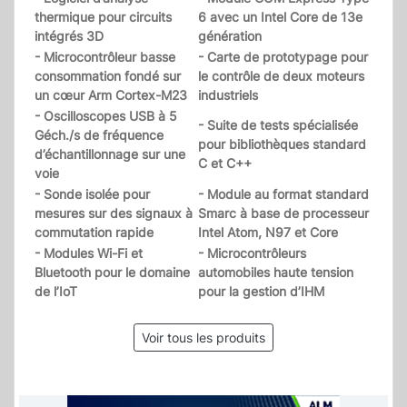
thermique pour circuits
6 avec un Intel Core de 13e
intégrés 3D
génération
- Microcontrôleur basse
- Carte de prototypage pour
consommation fondé sur
le contrôle de deux moteurs
un cœur Arm Cortex-M23
industriels
- Oscilloscopes USB à 5
- Suite de tests spécialisée
Géch./s de fréquence
pour bibliothèques standard
d’échantillonnage sur une
C et C++
voie
- Sonde isolée pour
- Module au format standard
mesures sur des signaux à
Smarc à base de processeur
commutation rapide
Intel Atom, N97 et Core
- Modules Wi-Fi et
- Microcontrôleurs
Bluetooth pour le domaine
automobiles haute tension
de l’IoT
pour la gestion d’IHM
Voir tous les produits