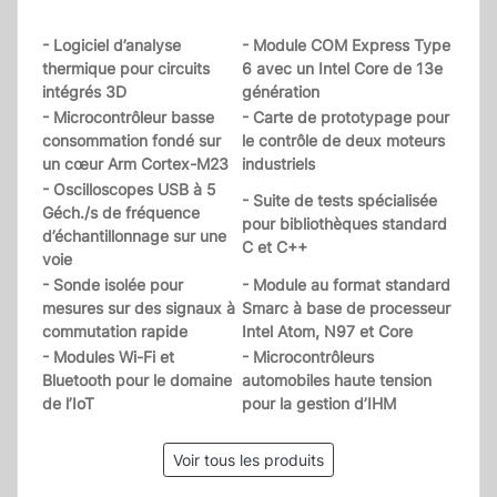
- Logiciel d’analyse
- Module COM Express Type
thermique pour circuits
6 avec un Intel Core de 13e
intégrés 3D
génération
- Microcontrôleur basse
- Carte de prototypage pour
consommation fondé sur
le contrôle de deux moteurs
un cœur Arm Cortex-M23
industriels
- Oscilloscopes USB à 5
- Suite de tests spécialisée
Géch./s de fréquence
pour bibliothèques standard
d’échantillonnage sur une
C et C++
voie
- Sonde isolée pour
- Module au format standard
mesures sur des signaux à
Smarc à base de processeur
commutation rapide
Intel Atom, N97 et Core
- Modules Wi-Fi et
- Microcontrôleurs
Bluetooth pour le domaine
automobiles haute tension
de l’IoT
pour la gestion d’IHM
Voir tous les produits