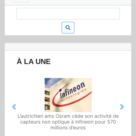
À LA UNE
Previous
Next
L’autrichien ams Osram cède son activité de
Qualcomm met en avant une architecture
capteurs non optique à Infineon pour 570
fondée sur l’IA physique au service de robots
domestiques et humanoïdes
millions d’euros