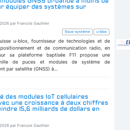
 modules GNSS bi-bande à moins de
r équiper des systèmes sur
-2026 par Francois Gauthier
Sous-système
u-blox
uisse u-blox, fournisseur de technologies et de
 positionnement et de communication radio, en
sur sa plateforme baptisée F11 propose une
amille de puces et modules de système de
t par satellite (GNSS) à...
 des modules IoT cellulaires
vec une croissance à deux chiffres
indre l5,6 milliards de dollars en
-2026 par Francois Gauthier