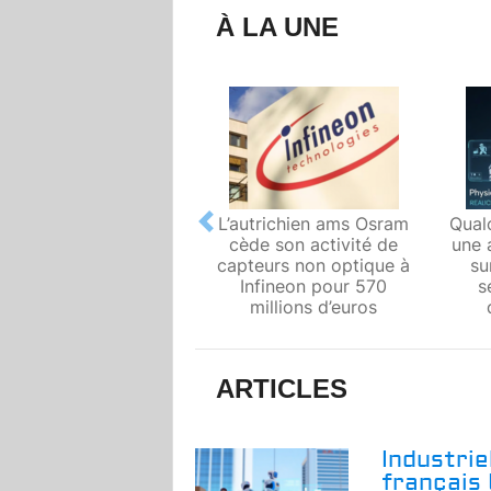
À LA UNE
L’autrichien ams Osram
Qual
Previous
cède son activité de
une 
capteurs non optique à
su
Infineon pour 570
s
millions d’euros
ARTICLES
Industrie
français 