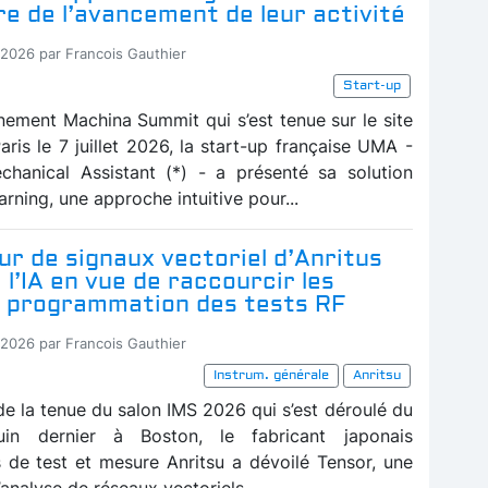
e de l’avancement de leur activité
-2026 par Francois Gauthier
Start-up
énement Machina Summit qui s’est tenue sur le site
aris le 7 juillet 2026, la start-up française UMA -
chanical Assistant (*) - a présenté sa solution
rning, une approche intuitive pour...
ur de signaux vectoriel d’Anritus
 l’IA en vue de raccourcir les
 programmation des tests RF
-2026 par Francois Gauthier
Instrum. générale
Anritsu
de la tenue du salon IMS 2026 qui s’est déroulé du
in dernier à Boston, le fabricant japonais
s de test et mesure Anritsu a dévoilé Tensor, une
analyse de réseaux vectoriels...