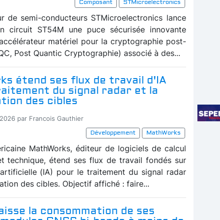
Composant
STMicroelectronics
ur de semi-conducteurs STMicroelectronics lance
on circuit ST54M une puce sécurisée innovante
 accélérateur matériel pour la cryptographie post-
QC, Post Quantic Cryptographie) associé à des...
 étend ses flux de travail d'IA
raitement du signal radar et la
ation des cibles
-2026 par Francois Gauthier
Développement
MathWorks
ricaine MathWorks, éditeur de logiciels de calcul
et technique, étend ses flux de travail fondés sur
 artificielle (IA) pour le traitement du signal radar
cation des cibles. Objectif affiché : faire...
baisse la consommation de ses