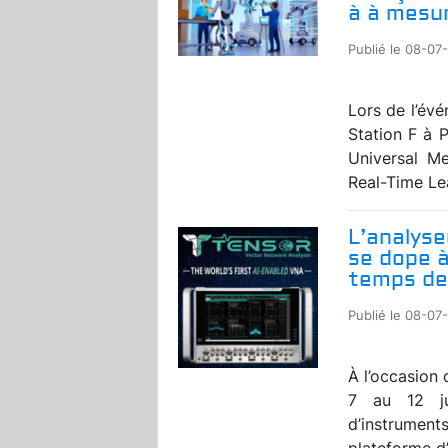
à à mesur
Publié le 08-07
Lors de l’év
Station F à P
Universal Me
Real-Time Lea
L’analyse
se dope à
temps de
Publié le 08-07
À l’occasion 
7 au 12 ju
d’instrument
plateforme d’