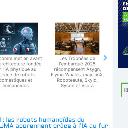
comm met en avant
Les Trophées de
Le L
Next
architecture fondée
l'embarqué 2025
Metr
r l’IA physique au
récompensent Asygn,
premiè
ervice de robots
Flying Whales, majelanX,
métrol
domestiques et
Roboteauté, Skyld,
humanoïdes
Sycon et Vsora
R
l : les robots humanoïdes du
UMA apprennent grâce à l’IA au fur