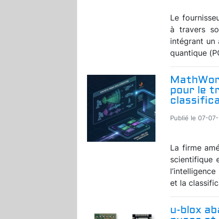
Le fournisse
à travers s
intégrant un
quantique (P
MathWorks
pour le t
classific
Publié le 07-07
La firme amé
scientifique 
l’intelligence
et la classifi
u-blox a