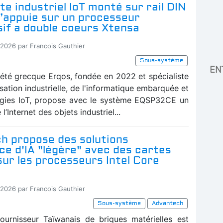
e industriel IoT monté sur rail DIN
s’appuie sur un processeur
sif a double coeurs Xtensa
-2026 par Francois Gauthier
Sous-système
EN
iété grecque Erqos, fondée en 2022 et spécialiste
sation industrielle, de l'informatique embarquée et
ogies IoT, propose avec le système EQSP32CE un
l’Internet des objets industriel...
h propose des solutions
ce d'IA "légère" avec des cartes
ur les processeurs Intel Core
-2026 par Francois Gauthier
Sous-système
Advantech
ournisseur Taïwanais de briques matérielles est