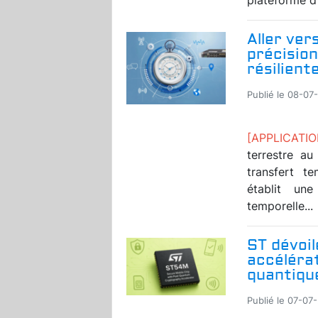
Aller ver
précision
résilient
Publié le 08-07
[APPLICAT
terrestre a
transfert t
établit un
temporelle...
ST dévoil
accéléra
quantique
Publié le 07-07