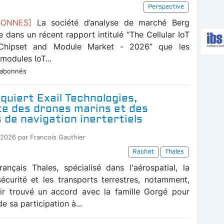
Perspective
ABONNES]
La société d’analyse de marché Berg
e dans un récent rapport intitulé “The Cellular IoT
hipset and Module Market - 2026” que les
 modules IoT...
 abonnés
quiert Exail Technologies,
te des drones marins et des
de navigation inertertiels
-2026 par Francois Gauthier
Rachat
Thales
ançais Thales, spécialisé dans l'aérospatial, la
sécurité et les transports terrestres, notamment,
ir trouvé un accord avec la famille Gorgé pour
de sa participation à...