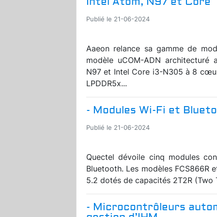
Intel Atom, N97 et Core
Publié le 21-06-2024
Aaeon relance sa gamme de mod
modèle uCOM-ADN architecturé au
N97 et Intel Core i3-N305 à 8 cœu
LPDDR5x...
- Modules Wi-Fi et Blueto
Publié le 21-06-2024
Quectel dévoile cinq modules conç
Bluetooth. Les modèles FCS866R e
5.2 dotés de capacités 2T2R (Two T
- Microcontrôleurs autom