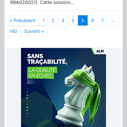
R9A02G021). Cette solution...
« Précédent
1
2
3
4
5
6
7
…
140
Suivant »