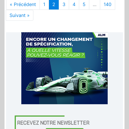
« Précédent
1
2
3
4
5
…
140
Suivant »
RECEVEZ NOTRE NEWSLETTER